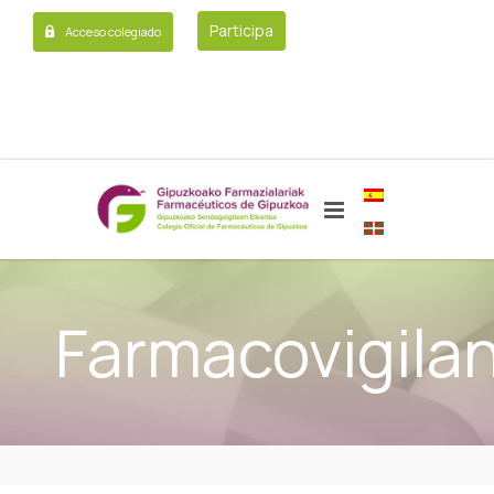
Participa
Acceso colegiado
Farmacovigilan