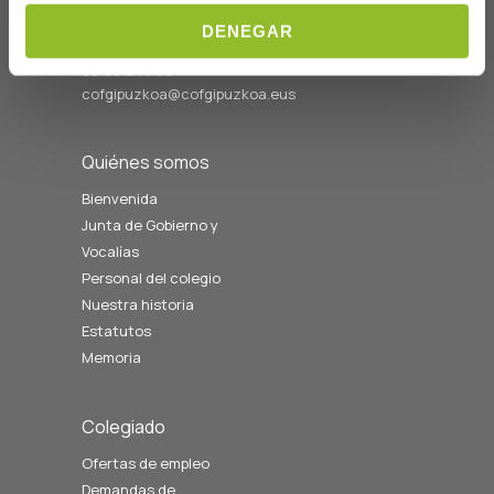
Telf: 943 42 91 14
DENEGAR
Horario L-V
08:00 a 14:00
cofgipuzkoa@cofgipuzkoa.eus
Quiénes somos
Bienvenida
Junta de Gobierno y
Vocalías
Personal del colegio
Nuestra historia
Estatutos
Memoria
Colegiado
Ofertas de empleo
Demandas de