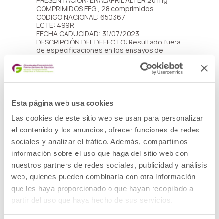
PRESENTACION: ENALAPRIL ALTER 20 mg
COMPRIMIDOS EFG , 28 comprimidos
CODIGO NACIONAL: 650367
LOTE: 499R
FECHA CADUCIDAD: 31/07/2023
DESCRIPCIÓN DEL DEFECTO: Resultado fuera
de especificaciones en los ensayos de
valoración, dureza y sustancias relacionadas.
MEDIDAS CAUTELARES ADOPTADAS:
Retirada del mercado de todas las unidades
distribuidas de los lotes afectados y
devolución al laboratorio por los cauces
habituales.
Esta página web usa cookies
Las cookies de este sitio web se usan para personalizar
ENALAPRIL
Descargar
el contenido y los anuncios, ofrecer funciones de redes
ALTER 20 mg
sociales y analizar el tráfico. Además, compartimos
COMPRIMIDOS
información sobre el uso que haga del sitio web con
EFG , 28
comprimidos
nuestros partners de redes sociales, publicidad y análisis
1 archivo(s)
web, quienes pueden combinarla con otra información
104.27 KB
que les haya proporcionado o que hayan recopilado a
partir del uso que haya hecho de sus servicios.