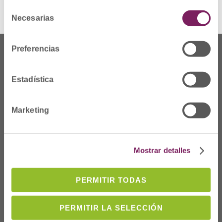
Selección
Necesarias
de
consentimiento
Preferencias
Estadística
Marketing
Mostrar detalles
Dónde Estamos
PERMITIR TODAS
C/Prim 2, 1
º
20006 Donostia/San
PERMITIR LA SELECCIÓN
Sebastián