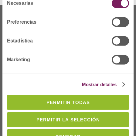
Necesarias
de
consentimiento
Preferencias
Estadística
Marketing
Mostrar detalles
Dónde Estamos
C/Prim 2, 1
PERMITIR TODAS
º
20006 Donostia/San
Sebastián
PERMITIR LA SELECCIÓN
Telf: 943 42 91 14
Horario L-V