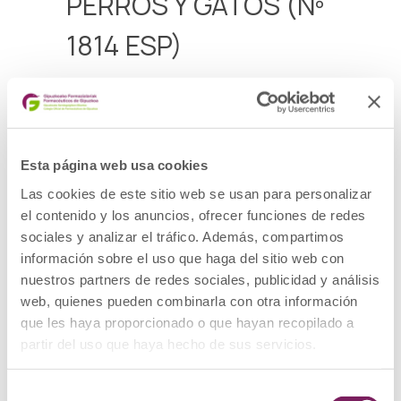
PERROS Y GATOS (Nº
1814 ESP)
PRODUCTO: Medicamento
PRESENTACIÓN: NICILAN 40 MG/10 MG
COMPRIMIDOS
LOTE: V001
DESCRIPCIÓN DEL DEFECTO: Detección de un
Esta página web usa cookies
resultado fuera de especificaciones en el
contenido de ácido clavulánico y en el test
Las cookies de este sitio web se usan para personalizar
de disolución del mismo principio activo, en
el lote V001 distribuido en España.
el contenido y los anuncios, ofrecer funciones de redes
MEDIDAS CAUTELARES ADOPTADAS:Iniciar el
sociales y analizar el tráfico. Además, compartimos
procedimiento de retirada del mercado del
información sobre el uso que haga del sitio web con
lote V001 del medicamento veterinario
NICILAN 40 MG/10 MG COMPRIMIDOS PARA
nuestros partners de redes sociales, publicidad y análisis
PERROS Y GATOS (con número de registro
web, quienes pueden combinarla con otra información
1814 ESP).
que les haya proporcionado o que hayan recopilado a
Ver alerta
partir del uso que haya hecho de sus servicios.
Selección