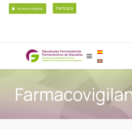
Participa
Acceso colegiado
Farmacovigilan