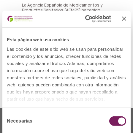
La Agencia Española de Medicamentos y
Productos Sanitarios (AEMPS) ha tenido
conocimiento, a través del fabricante Derma
Sciences, inc (Canadá), de la retirada del
mercado de los productos MediHoney para
heridas y quemaduras, debido a que fallos
en el envasado podrían provocar la pérdida
Esta página web usa cookies
de la esterilidad de los mismos. Los posibles
fallos identificados en el envasado incluyen
Las cookies de este sitio web se usan para personalizar
un sellado inadecuado de los envases de
barrera estéril, la falta de protección
el contenido y los anuncios, ofrecer funciones de redes
adecuada del producto en las cajas de envío
sociales y analizar el tráfico. Además, compartimos
durante el transporte y un fallo en el tapón
de rosca del tubo.
información sobre el uso que haga del sitio web con
nuestros partners de redes sociales, publicidad y análisis
Ver Alerta
web, quienes pueden combinarla con otra información
que les haya proporcionado o que hayan recopilado a
partir del uso que haya hecho de sus servicios.
Selección
Necesarias
de
consentimiento