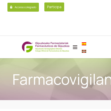
Participa
Acceso colegiado
Farmacovigilan