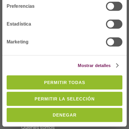
Preferencias
Estadística
Marketing
Dónde Estamos
Mostrar detalles
C/Prim 2, 1
º
20006 Donostia/San
Sebastián
PERMITIR TODAS
Telf: 943 42 91 14
Horario L-V
PERMITIR LA SELECCIÓN
08:00 a 14:00
cofgipuzkoa@cofgipuzkoa.eus
DENEGAR
Quiénes somos