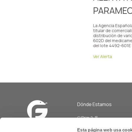
PARAMEC
La Agencia Español
titular de comercial
distribución de var
602D del medicament
del lote 4492-601E 
Ver Alerta
Dónde Estamos
C/Prim 2, 1
º
20006 Donostia/San Sebasti
Esta página web usa cook