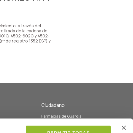
miento, a través del
 retirada de la cadena de
2-601C, 4502-602C y 4502-
º de registro 1352 ESP) y
Ciudadano
Farmacias de Guardia
eo
Listado de Farmacias y servicios
Listado de colegiados
PERMITIR TODAS