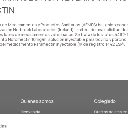
TIN
a de Medicamentos y Productos Sanitarios (AEMPS) ha tenido conoci
ización Norbrook Laboratories (Ireland) Limited, de una solicitud de
ios lotes de medicamentos veterinarios. Se trata de los lotes 449
o Noromectin 10mg/ml solución inyectable para bovino y porcino (n
del medicamento Paramectin inyectable (nº de registro 1442 ESP).
Quiénes somos
Colegiado
Bienvenida
Ofertas de empleo
Junta de Gobierno y Vocalías
Demandas de empl
án
Personal del colegio
Formación
ies