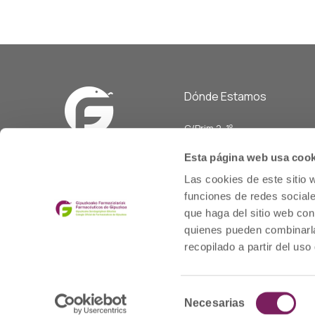
Dónde Estamos
C/Prim 2, 1
º
20006 Donostia/San Sebasti
Esta página web usa cook
Telf: 943 42 91 14
Las cookies de este sitio 
Horario L-V
funciones de redes sociale
08:00 a 14:00
que haga del sitio web con
cofgipuzkoa@cofgipuzkoa.e
quienes pueden combinarla
recopilado a partir del us
Selección
© 2020 cofgipuzkoa.eus
Necesarias
de