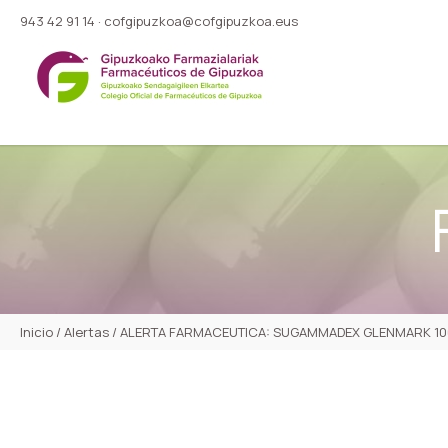
943 42 91 14
·
cofgipuzkoa@cofgipuzkoa.eus
Inicio
/
Alertas
/
ALERTA FARMACEUTICA: SUGAMMADEX GLENMARK 100