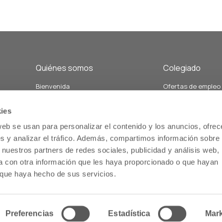
Quiénes somos
Colegiado
Bienvenida
Ofertas de empleo
Junta de Gobierno y Vocalías
Demandas de empl
án
Personal del colegio
Formación
ies
Nuestra historia
Servicios relacion
web se usan para personalizar el contenido y los anuncios, ofrec
Estatutos
salud comunitaria
s y analizar el tráfico. Además, compartimos información sobre 
Memoria
Servicios de atenc
 nuestros partners de redes sociales, publicidad y análisis web,
us
farmacéutica
 con otra información que les haya proporcionado o que hayan
o que haya hecho de sus servicios.
Inicio
Preferencias
Estadística
Mark