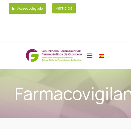
Participa
Acceso colegiado
Farmacovigilan