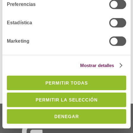
DESCRIPCIÓN DEL DEFECTO: posible
Preferencias
presencia de cereulida en el producto los
productos Babybio Caprea 1 con fechas de
caducidad 28/07/2027 y 17/09/2027 y
Estadística
Babybio Optima 1 con fecha de caducidad
01/10/2027.
MEDIDAS CAUTELARES ADOPTADAS: Se
Marketing
recomienda a las personas que tengan en su
domicilio productos afectados por esta
alerta se abstengan de consumirlos.
Mostrar detalles
Más información
PERMITIR TODAS
PERMITIR LA SELECCIÓN
DENEGAR