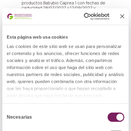
productos Babybio Caprea 1 con fechas de
caducidad 28/07/2027 y 17/09/2027 y
Babybio Optima 1 con fecha de caducidad
01/10/2027.
MEDIDAS CAUTELARES ADOPTADAS: Se
recomienda a las personas que tengan en su
Esta página web usa cookies
domicilio productos afectados por esta
alerta se abstengan de consumirlos.
Las cookies de este sitio web se usan para personalizar
el contenido y los anuncios, ofrecer funciones de redes
sociales y analizar el tráfico. Además, compartimos
2.PRODUCTO: Fórmula infantil
información sobre el uso que haga del sitio web con
nuestros partners de redes sociales, publicidad y análisis
Nombre del producto: BabybioOptima 1
web, quienes pueden combinarla con otra información
Nombre de la marca: Babybio
que les haya proporcionado o que hayan recopilado a
partir del uso que haya hecho de sus servicios.
Aspecto del producto: bote
Número de lote y fecha de caducidad:
Selección
907179 y 01/10/2027
Necesarias
de
Peso unidad: 800g
consentimiento