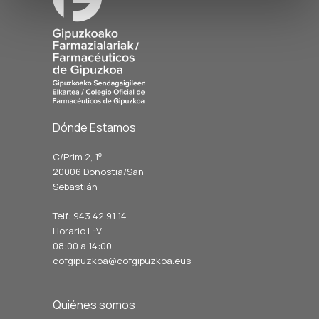
Dónde Estamos
C/Prim 2, 1
º
20006 Donostia/San
Sebastián
Telf: 943 42 91 14
Horario L-V
08:00 a 14:00
cofgipuzkoa@cofgipuzkoa.eus
Quiénes somos