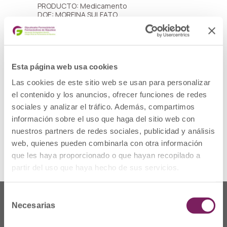
PRODUCTO: Medicamento
DOE: MORFINA SULFATO
PRESENTACIÓN: ORAMORPH 2 MG/ML
SOLUCION ORAL, 1 frasco de 100 ml
CÓDIGO NACIONAL: 821934
LOTE: 24008101
FECHA DE CADUCIDAD: 28/02/2027
DESCRIPCIÓN DEL DEFECTO: Resultado fuera
Esta página web usa cookies
de especificaciones en impurezas totales
Las cookies de este sitio web se usan para personalizar
detectado en estudios de estabilidad.
MEDIDAS CAUTELARES ADOPTADAS:
el contenido y los anuncios, ofrecer funciones de redes
Retirada del mercado de todas las unidades
sociales y analizar el tráfico. Además, compartimos
distribuidas del lote afectado y devolución al
laboratorio por los cauces habituales.
información sobre el uso que haga del sitio web con
nuestros partners de redes sociales, publicidad y análisis
Ver alerta
web, quienes pueden combinarla con otra información
que les haya proporcionado o que hayan recopilado a
partir del uso que haya hecho de sus servicios.
Selección
Necesarias
de
consentimiento