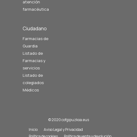
atención
farmacéutica
Ciudadano
Farmacias de
Guardia
Listado de
Farmacias y
servicios
Listado de
colegiados
Médicos
© 2020 cofgipuzkoa.eus
Inicio
Aviso Legal y Privacidad
Política de cookies
Política de venta y devolución