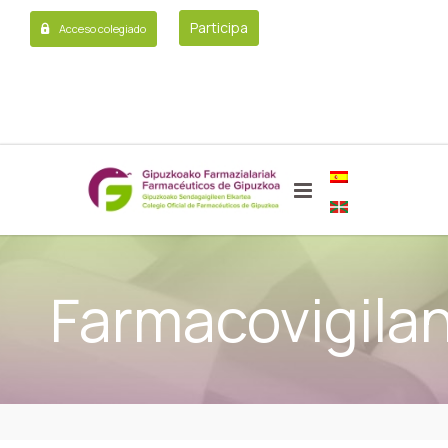
Participa
Acceso colegiado
Farmacovigilan