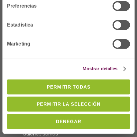
Preferencias
Estadística
Marketing
Dónde Estamos
Mostrar detalles
C/Prim 2, 1
º
20006 Donostia/San
Sebastián
PERMITIR TODAS
Telf: 943 42 91 14
Horario L-V
PERMITIR LA SELECCIÓN
08:00 a 14:00
cofgipuzkoa@cofgipuzkoa.eus
DENEGAR
Quiénes somos