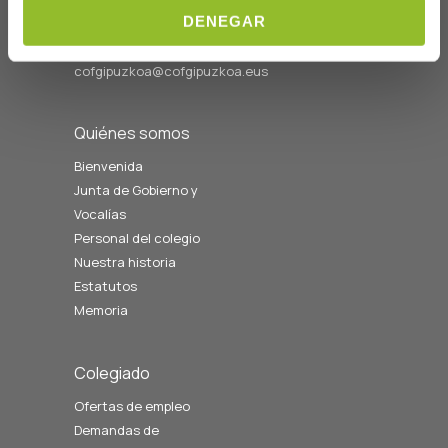
Telf: 943 42 91 14
DENEGAR
Horario L-V
08:00 a 14:00
cofgipuzkoa@cofgipuzkoa.eus
Quiénes somos
Bienvenida
Junta de Gobierno y
Vocalías
Personal del colegio
Nuestra historia
Estatutos
Memoria
Colegiado
Ofertas de empleo
Demandas de