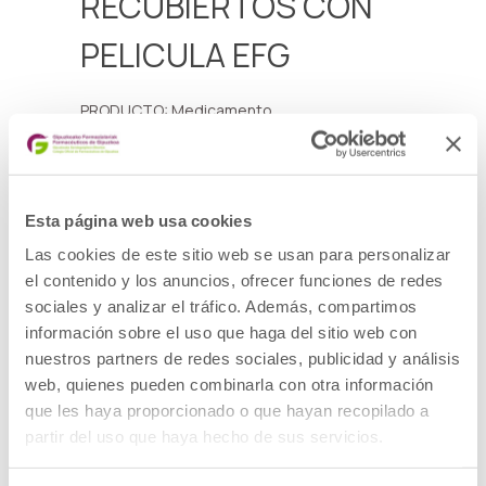
RECUBIERTOS CON
PELICULA EFG
PRODUCTO: Medicamento
DOE: METFORMINA HIDROCLORURO
PRESENTACION: METFORMINA VIR 850 mg
COMPRIMIDOS RECUBIERTOS CON PELICULA
EFG, 50 comprimidos
CODIGO NACIONAL: 681987
Esta página web usa cookies
LOTE: S003
FECHA DE CADUCIDAD: 30/06/2024
Las cookies de este sitio web se usan para personalizar
DESCRIPCIÓN DEL DEFECTO: Obtención de un
resultado fuera de especificaciones en el
el contenido y los anuncios, ofrecer funciones de redes
parámetro impureza.
sociales y analizar el tráfico. Además, compartimos
MEDIDAS CAUTELARES ADOPTADAS:
Retirada del mercado de todas las unidades
información sobre el uso que haga del sitio web con
distribuidas de los lotes afectados y
nuestros partners de redes sociales, publicidad y análisis
devolución al laboratorio por los cauces
web, quienes pueden combinarla con otra información
habituales.
que les haya proporcionado o que hayan recopilado a
Ver Alerta
partir del uso que haya hecho de sus servicios.