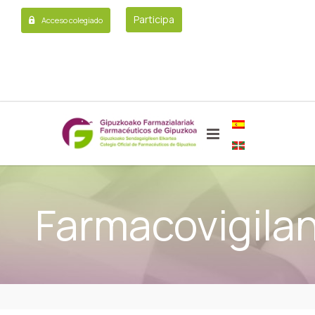
Participa
Acceso colegiado
Farmacovigilan