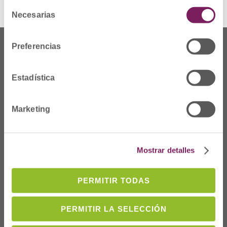
Selección
Necesarias
de
consentimiento
Preferencias
Estadística
Marketing
Mostrar detalles
Dónde Estamos
PERMITIR TODAS
C/Prim 2, 1
º
20006 Donostia/San
PERMITIR LA SELECCIÓN
Sebastián