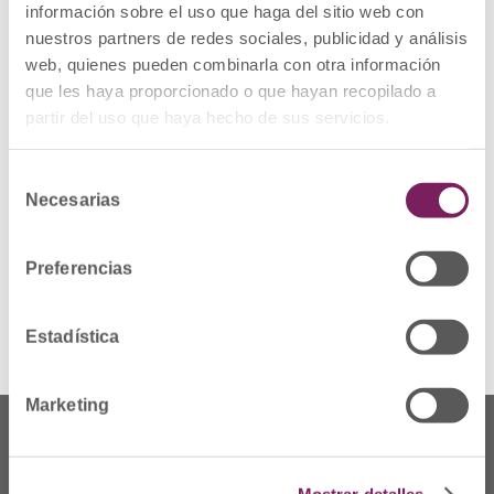
parámetro impureza, tras haber sido
información sobre el uso que haga del sitio web con
analizados por el Laboratorio Oficial de
nuestros partners de redes sociales, publicidad y análisis
Control de Medicamentos de la AEMPS como
parte del Programa de Control de Calidad de
web, quienes pueden combinarla con otra información
Medicamentos en el Mercado de 2022
que les haya proporcionado o que hayan recopilado a
partir del uso que haya hecho de sus servicios.
MEDIDAS CAUTELARES ADOPTADAS:
Retirada del mercado de todas las unidades
distribuidas de los lotes afectados y
devolución al laboratorio por los cauces
Selección
habituales.
Necesarias
de
consentimiento
Ver alerta Metformina Combix
Preferencias
Ver alerta Metformina Vir
Estadística
Marketing