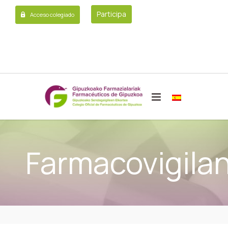
Participa
Acceso colegiado
Farmacovigilan