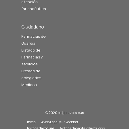
atención
farmacéutica
Ciudadano
Farmacias de
Guardia
Listado de
Farmacias y
servicios
Listado de
colegiados
Médicos
© 2020 cofgipuzkoa.eus
Inicio
Aviso Legal y Privacidad
Política de cookies
Política de venta y devolución