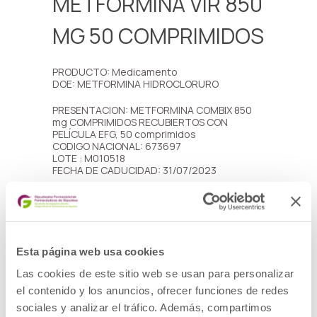
METFORMINA VIR 850
MG 50 COMPRIMIDOS
PRODUCTO: Medicamento
DOE: METFORMINA HIDROCLORURO
PRESENTACION: METFORMINA COMBIX 850
mg COMPRIMIDOS RECUBIERTOS CON
PELÍCULA EFG, 50 comprimidos
CODIGO NACIONAL: 673697
LOTE : M010518
FECHA DE CADUCIDAD: 31/07/2023
PRESENTACION: METFORMINA VIR 850 mg
COMPRIMIDOS RECUBIERTOS CON PELÍCULA
EFG, 50 comprimidos
CODIGO NACIONAL: 681987
LOTES Y FECHAS DE CADUCIDAD:
Esta página web usa cookies
– Lote: S001, fecha de caducidad 31/12/2023
– Lote: S002, fecha de caducidad 31/12/2023
Las cookies de este sitio web se usan para personalizar
el contenido y los anuncios, ofrecer funciones de redes
DESCRIPCIÓN DEL DEFECTO: Obtención de un
resultado fuera de especificaciones en el
sociales y analizar el tráfico. Además, compartimos