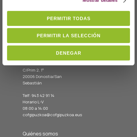
Mostrar detalles
PERMITIR TODAS
PERMITIR LA SELECCIÓN
DENEGAR
Dónde Estamos
C/Prim 2, 1
º
20006 Donostia/San
Sebastián
Telf: 943 42 91 14
Horario L-V
08:00 a 14:00
cofgipuzkoa@cofgipuzkoa.eus
Quiénes somos