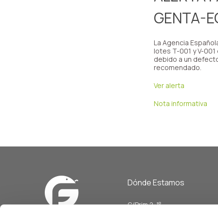
GENTA-E
La Agencia Española
lotes T-001 y V-001
debido a un defecto
recomendado.
Ver alerta
Nota informativa
Dónde Estamos
C/Prim 2, 1
º
20006 Donostia/San Sebasti