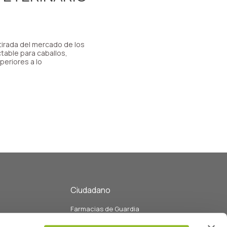
tirada del mercado de los
table para caballos,
periores a lo
Ciudadano
Farmacias de Guardia
eo
Listado de Farmacias y servicios