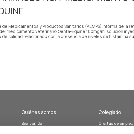
QUINE
 de Medicamentos y Productos Sanitarios (AEMPS) informa de la re
 del medicamento veterinario Genta-Equine 100mg/ml solución inyec
 de calidad relacionado con la presencia de niveles de histamina su
Quiénes somos
Colegiado
Bienvenida
Ofertas de empleo
Junta de Gobierno y Vocalías
Demandas de empl
án