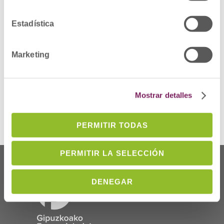
31/03/2027
DESCRIPCIÓN DEL DEFECTO: Cápsulas rotas y
Estadística
presencia de polvo procedente de las
cápsulas en algunos alveolos.
MEDIDAS CAUTELARES ADOPTADAS:
Marketing
Retirada del mercado de todas las unidades
distribuidas de los lotes afectados y
devolución al laboratorio por los cauces
habituales.
Mostrar detalles
Ver alerta
PERMITIR TODAS
PERMITIR LA SELECCIÓN
DENEGAR