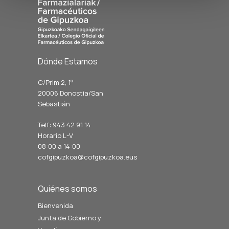
Dónde Estamos
C/Prim 2, 1
º
20006 Donostia/San
Sebastián
Telf: 943 42 91 14
Horario L-V
08:00 a 14:00
cofgipuzkoa@cofgipuzkoa.eus
Quiénes somos
Bienvenida
Junta de Gobierno y