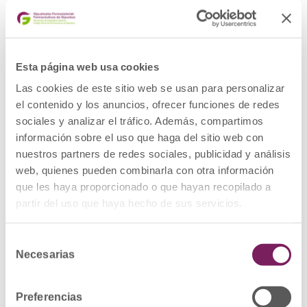
31/03/2027
– LENALIDOMIDA MYLAN 15 mg CAPSULAS
DURAS EFG, 21 cápsulas (NR: 1201490012,
CN: 731077)
Lote: 8176404, fecha de caducidad
Esta página web usa cookies
31/12/2026
Las cookies de este sitio web se usan para personalizar
– LENALIDOMIDA MYLAN 20 mg CAPSULAS
el contenido y los anuncios, ofrecer funciones de redes
DURAS EFG, 21 cápsulas (NR: 1201490015,
sociales y analizar el tráfico. Además, compartimos
CN: 731074)
Lote: 3204427, fecha de caducidad
información sobre el uso que haga del sitio web con
28/02/2027
nuestros partners de redes sociales, publicidad y análisis
web, quienes pueden combinarla con otra información
– LENALIDOMIDA MYLAN 25 mg CAPSULAS
DURAS EFG, 21 cápsulas (NR: 1201490018,
que les haya proporcionado o que hayan recopilado a
CN: 731076)
partir del uso que haya hecho de sus servicios.
Lote: 3179819, fecha de caducidad
30/04/2026
Selección
– LENALIDOMIDA MYLAN 5 mg CAPSULAS
Necesarias
DURAS EFG, 21 cápsulas (NR: 1201490005,
de
CN: 731072)
consentimiento
Lote: 8179821, fecha de caducidad
28/02/2027
Preferencias
Lote: 8182752, fecha de caducidad