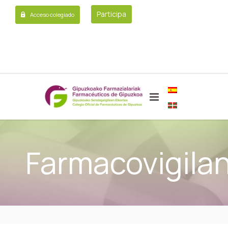
Participa
Acceso colegiado
Farmacovigilan