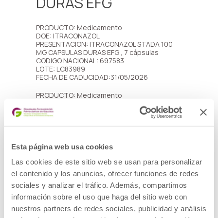
DURAS EFG
PRODUCTO: Medicamento
DOE: ITRACONAZOL
PRESENTACION: ITRACONAZOL STADA 100
MG CAPSULAS DURAS EFG , 7 cápsulas
CODIGO NACIONAL: 697583
LOTE: LC83989
FECHA DE CADUCIDAD:31/05/2026
PRODUCTO: Medicamento
DOE: ITRACONAZOL
PRESENTACION: ITRACONAZOL STADA 100
MG CAPSULAS DURAS EFG , 14 cápsulas
CODIGO NACIONAL: 697584
LOTES Y FECHAS DE CADUCIDAD:
– Lote: LC84020, fecha de caducidad
Esta página web usa cookies
31/05/2026
– Lote: LC84022, fecha de caducidad
Las cookies de este sitio web se usan para personalizar
31/05/2026
el contenido y los anuncios, ofrecer funciones de redes
sociales y analizar el tráfico. Además, compartimos
DESCRIPCIÓN DEL DEFECTO: En el prospecto
se indica por error el doble de la dosis
información sobre el uso que haga del sitio web con
recomendada para la indicación de
nuestros partners de redes sociales, publicidad y análisis
Tratamiento continuo para las infecciones