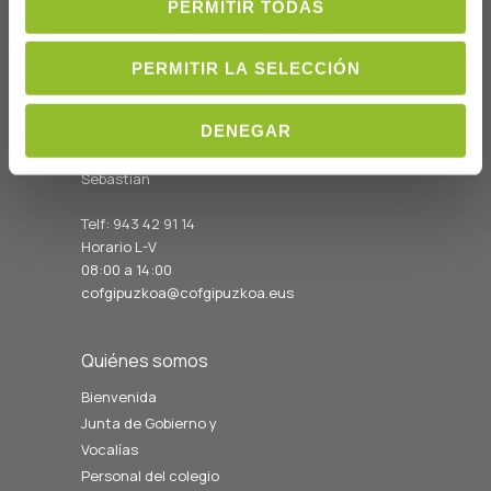
PERMITIR TODAS
PERMITIR LA SELECCIÓN
Dónde Estamos
DENEGAR
C/Prim 2, 1
º
20006 Donostia/San
Sebastián
Telf: 943 42 91 14
Horario L-V
08:00 a 14:00
cofgipuzkoa@cofgipuzkoa.eus
Quiénes somos
Bienvenida
Junta de Gobierno y
Vocalías
Personal del colegio