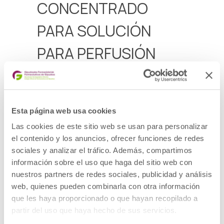
CONCENTRADO
PARA SOLUCIÓN
PARA PERFUSIÓN
PRODUCTO: Medicamento de uso
hospitalario
DOE: USTEKINUMAB
PRESENTACIÓN: IMULDOSA 130 MG
Esta página web usa cookies
CONCENTRADO PARA SOLUCIÓN PARA
PERFUSIÓN, 1 vial de 26 ml
Las cookies de este sitio web se usan para personalizar
CÓDIGO NACIONAL: 766570
LOTE: G2500768
el contenido y los anuncios, ofrecer funciones de redes
FECHA DE CADUCIDAD: 31/01/2027
sociales y analizar el tráfico. Además, compartimos
DESCRIPCIÓN DEL DEFECTO: Posibles
información sobre el uso que haga del sitio web con
deficiencias relacionadas con la fabricación
del medicamento.
nuestros partners de redes sociales, publicidad y análisis
MEDIDAS CAUTELARES ADOPTADAS:
web, quienes pueden combinarla con otra información
Retirada del mercado de todas las unidades
distribuidas del lote afectado y devolución al
que les haya proporcionado o que hayan recopilado a
laboratorio por los cauces habituales.
partir del uso que haya hecho de sus servicios.