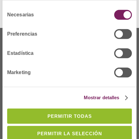
Ver alerta
Selección
Necesarias
de
consentimiento
Preferencias
Estadística
Marketing
Mostrar detalles
Dónde Estamos
PERMITIR TODAS
C/Prim 2, 1
º
20006 Donostia/San
PERMITIR LA SELECCIÓN