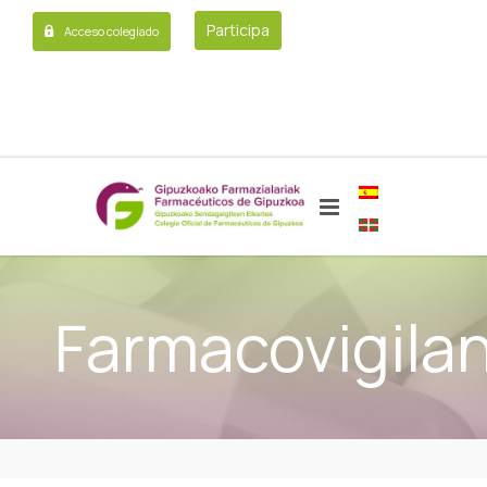
Participa
Acceso colegiado
Farmacovigilan