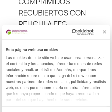
COMPRIMIDOS
RECUBIERTOS CON
PELICULA EFG
PRODUCTO: Medicamento
DOE: IBUPROFENO
PRESENTACION: IBUPROFENO PENSAVITAL
400 MG COMPRIMIDOS RECUBIERTOS CON
Esta página web usa cookies
PELICULA EFG 20 comprimidos
Las cookies de este sitio web se usan para personalizar
CODIGO NACIONAL: 729876
LOTE: 464X
el contenido y los anuncios, ofrecer funciones de redes
FECHA DE CADUCIDAD:31/07/2026
sociales y analizar el tráfico. Además, compartimos
DESCRIPCIÓN DEL DEFECTO: Resultado fuera
de especificaciones en el test de disolución.
información sobre el uso que haga del sitio web con
MEDIDAS CAUTELARES ADOPTADAS:
nuestros partners de redes sociales, publicidad y análisis
Retirada del mercado de todas las unidades
web, quienes pueden combinarla con otra información
distribuidas del lote afectado y devolución al
laboratorio por los cauces habituales.
que les haya proporcionado o que hayan recopilado a
partir del uso que haya hecho de sus servicios.
Ver Alerta