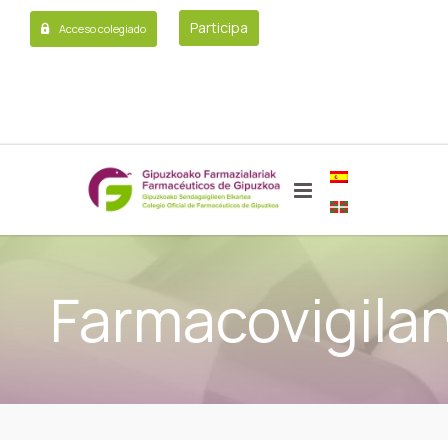
Participa
Acceso colegiado
Farmacovigilan