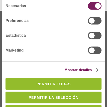
Selección
Necesarias
de
consentimiento
Preferencias
Estadística
Marketing
Mostrar detalles
Dónde Estamos
PERMITIR TODAS
C/Prim 2, 1
º
20006 Donostia/San
Sebastián
PERMITIR LA SELECCIÓN
Telf: 943 42 91 14