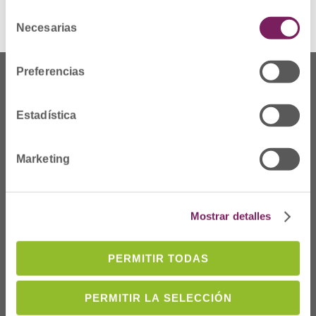
Selección
Necesarias
de
consentimiento
Preferencias
Estadística
Marketing
Mostrar detalles
Dónde Estamos
PERMITIR TODAS
C/Prim 2, 1
º
20006 Donostia/San
PERMITIR LA SELECCIÓN
Sebastián