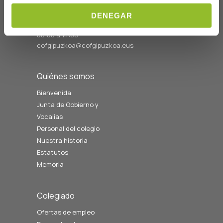
Telf: 943 42 91 14
DENEGAR
Horario L-V
08:00 a 14:00
cofgipuzkoa@cofgipuzkoa.eus
Quiénes somos
Bienvenida
Junta de Gobierno y
Vocalías
Personal del colegio
Nuestra historia
Estatutos
Memoria
Colegiado
Ofertas de empleo