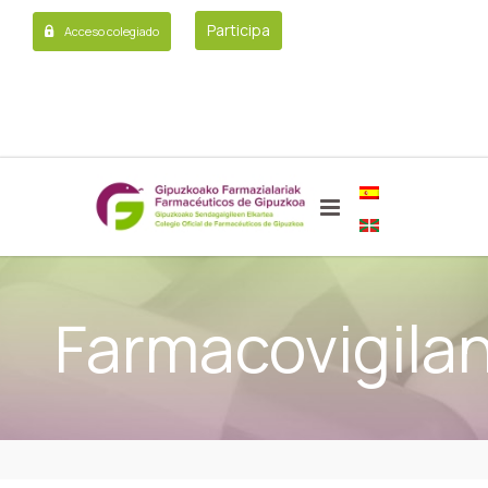
Participa
Acceso colegiado
Farmacovigilan