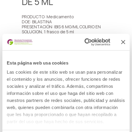
DE 5 ML
PRODUCTO: Medicamento
DOE: BILASTINA
PRESENTACIÓN: IBIS 6 MG/ML COLIRIO EN
SOLUCION, 1 frasco de 5 ml
CÓDIGO NACIONAL: 758615
LOTES Y FECHAS DE CADUCIDAD:
– Lote: 2956008, fecha de caducidad
30/06/2026
– Lote: 313160A, fecha de caducidad
31/01/2027
Esta página web usa cookies
– Lote: 3131908, fecha de caducidad
31/12/2026
Las cookies de este sitio web se usan para personalizar
DESCRIPCIÓN DEL DEFECTO: Resultado fuera
el contenido y los anuncios, ofrecer funciones de redes
de especificaciones en partículas
sociales y analizar el tráfico. Además, compartimos
subvisibles del principio activo, detectado
en estudios de estabilidad.
información sobre el uso que haga del sitio web con
MEDIDAS CAUTELARES ADOPTADAS:
nuestros partners de redes sociales, publicidad y análisis
Retirada del mercado de todas las unidades
distribuidas de los lotes afectados y
web, quienes pueden combinarla con otra información
devolución al laboratorio por los cauces
que les haya proporcionado o que hayan recopilado a
habituales.
partir del uso que haya hecho de sus servicios.
Ver alerta