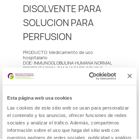
DISOLVENTE PARA
SOLUCION PARA
PERFUSION
PRODUCTO: Medicamento de uso
hospitalario
DOE: INMUNOGLOBULINA HUMANA NORMAL
PRESENTACION: GAMMAGARD S/D 10 G,
POLVO Y DISOLVENTE PARA SOLUCION PARA
PERFUSION , 1 frasco + 1 frasco de disolvente
CODIGO NACIONAL: 685636
LOTE: BE08C020AE
FECHA DE CADUCIDAD: 31/08/2024
Esta página web usa cookies
DESCRIPCIÓN DEL DEFECTO: Cifras atípicas
de reacciones adversas de tipo
Las cookies de este sitio web se usan para personalizar
hipersensibilidad asociadas con el lote
el contenido y los anuncios, ofrecer funciones de redes
madre empleado en la fabricación de este
lote de producto terminado.
sociales y analizar el tráfico. Además, compartimos
MEDIDAS CAUTELARES ADOPTADAS:
información sobre el uso que haga del sitio web con
Retirada del mercado de todas las unidades
distribuidas del lote afectado y devolución al
nuestros partners de redes sociales, publicidad y análisis