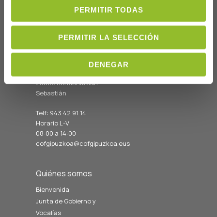
PERMITIR TODAS
PERMITIR LA SELECCIÓN
Dónde Estamos
DENEGAR
C/Prim 2, 1
º
20006 Donostia/San
Sebastián
Telf: 943 42 91 14
Horario L-V
08:00 a 14:00
cofgipuzkoa@cofgipuzkoa.eus
Quiénes somos
Bienvenida
Junta de Gobierno y
Vocalías