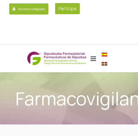
Participa
Acceso colegiado
Farmacovigilan