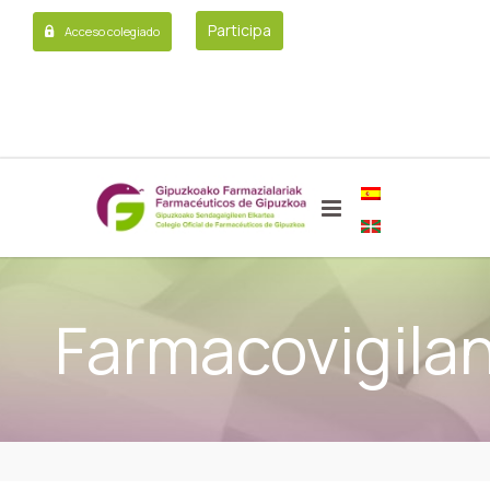
Participa
Acceso colegiado
Farmacovigilan