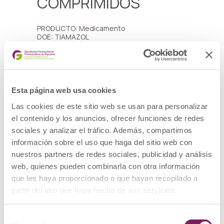
COMPRIMIDOS
PRODUCTO: Medicamento
DOE: TIAMAZOL
PRESENTACIÓN: TIRODRIL 5mg COMPRIMIDOS
, 40 comprimidos
CÓDIGO NACIONAL: 700524
LOTE: 0176X011
FECHA DE CADUCIDAD: 30/09/2030
DESCRIPCIÓN DEL DEFECTO: Resultado fuera
Esta página web usa cookies
de especificaciones en el ensayo de control
microbiológico.
Las cookies de este sitio web se usan para personalizar
MEDIDAS CAUTELARES ADOPTADAS:
el contenido y los anuncios, ofrecer funciones de redes
Retirada del mercado de todas las unidades
sociales y analizar el tráfico. Además, compartimos
distribuidas de los lotes afectados y
devolución al laboratorio por los cauces
información sobre el uso que haga del sitio web con
habituales.
nuestros partners de redes sociales, publicidad y análisis
Ver alerta
web, quienes pueden combinarla con otra información
que les haya proporcionado o que hayan recopilado a
Nota informativa
partir del uso que haya hecho de sus servicios.
Selección