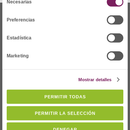
Necesarias
de
consentimiento
Preferencias
Estadística
Marketing
Mostrar detalles
Dónde Estamos
C/Prim 2, 1
º
PERMITIR TODAS
20006 Donostia/San
Sebastián
PERMITIR LA SELECCIÓN
Telf: 943 42 91 14
Horario L-V
DENEGAR