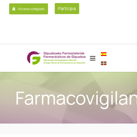
Participa
Acceso colegiado
Farmacovigilan