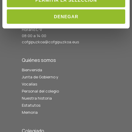
20006 Donostia/San
Sebastián
DENEGAR
Telf: 943 42 91 14
Horario L-V
08:00 a 14:00
cofgipuzkoa@cofgipuzkoa.eus
Quiénes somos
Bienvenida
Junta de Gobierno y
Vocalías
Personal del colegio
Nuestra historia
Estatutos
Memoria
Colegiado