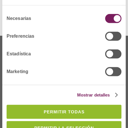
Ver alerta
Selección
Necesarias
de
consentimiento
Preferencias
Estadística
Marketing
Mostrar detalles
PERMITIR TODAS
Dónde Estamos
C/Prim 2, 1
º
PERMITIR LA SELECCIÓN