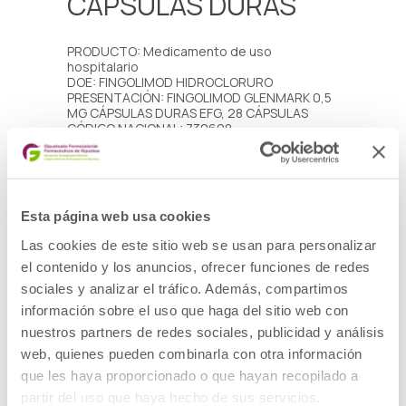
CÁPSULAS DURAS
PRODUCTO: Medicamento de uso
hospitalario
DOE: FINGOLIMOD HIDROCLORURO
PRESENTACIÓN: FINGOLIMOD GLENMARK 0,5
MG CÁPSULAS DURAS EFG, 28 CÁPSULAS
CÓDIGO NACIONAL: 730608
LOTES Y FECHAS DE CADUCIDAD:
• Lote: 1500031, fecha de caducidad
30/11/2026
• Lote: 1500032, fecha de caducidad
30/11/2026
Esta página web usa cookies
• Lote: 1500850, fecha de caducidad
31/12/2026
Las cookies de este sitio web se usan para personalizar
• Lote: 1500851, fecha de caducidad
el contenido y los anuncios, ofrecer funciones de redes
31/12/2026
DESCRIPCIÓN DEL DEFECTO: Resultado fuera
sociales y analizar el tráfico. Además, compartimos
de especificación en el parámetro de
información sobre el uso que haga del sitio web con
disolución detectados en estudios de
estabilidad.
nuestros partners de redes sociales, publicidad y análisis
MEDIDAS CAUTELARES ADOPTADAS:
web, quienes pueden combinarla con otra información
Retirada del mercado de todas las unidades
distribuidas de los lotes afectados y
que les haya proporcionado o que hayan recopilado a
devolución al laboratorio por los cauces
partir del uso que haya hecho de sus servicios.
habituales.