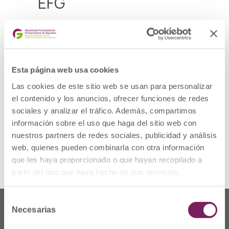
EFG
PRODUCTO: Medicamento Hospitalario
DOE: EVEROLIMUS
PRESENTACION: EVEROLIMUS AVALON 5 MG
COMPRIMIDOS EFG, 30 comprimidos
CODIGO NACIONAL: 725970
Esta página web usa cookies
LOTE: 24048A1A
FECHA DE CADUCIDAD: 30/06/2026
Las cookies de este sitio web se usan para personalizar
DESCRIPCIÓN DEL DEFECTO: Clase 2.
el contenido y los anuncios, ofrecer funciones de redes
MEDIDAS CAUTELARES ADOPTADAS:
Retirada del mercado de todas las unidades
sociales y analizar el tráfico. Además, compartimos
distribuidas del lote afectado y devolución al
información sobre el uso que haga del sitio web con
laboratorio por los cauces habituales.
nuestros partners de redes sociales, publicidad y análisis
Ver alerta
web, quienes pueden combinarla con otra información
que les haya proporcionado o que hayan recopilado a
partir del uso que haya hecho de sus servicios.
Selección
Necesarias
de
consentimiento