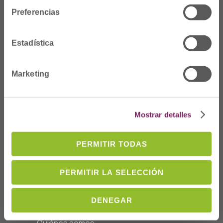
Preferencias
Estadística
Marketing
Dónde Estamos
Mostrar detalles
C/Prim 2, 1
º
20006 Donostia/San
Sebastián
PERMITIR TODAS
Telf: 943 42 91 14
Horario L-V
PERMITIR LA SELECCIÓN
08:00 a 14:00
cofgipuzkoa@cofgipuzkoa.eus
DENEGAR