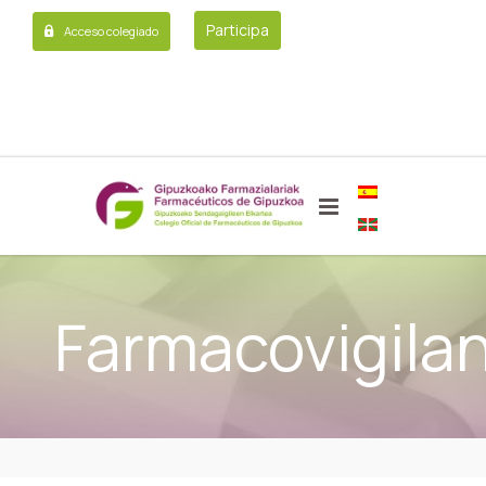
Participa
Acceso colegiado
Farmacovigilan