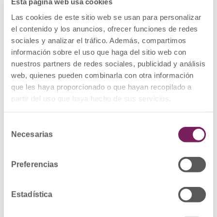
Esta página web usa cookies
– Lote: R76, fecha de caducidad 31/12/2023
– Lote: S0482, fecha de caducidad
Las cookies de este sitio web se usan para personalizar
31/03/2025
el contenido y los anuncios, ofrecer funciones de redes
PRESENTACION: DULOXETINA SANDOZ 60 MG
sociales y analizar el tráfico. Además, compartimos
CAPSULAS DURAS GASTRORRESISTENTES
información sobre el uso que haga del sitio web con
EFG 56 cápsulas
CODIGO NACIONAL: 729570
nuestros partners de redes sociales, publicidad y análisis
LOTES Y FECHAS DE CADUCIDAD:
web, quienes pueden combinarla con otra información
– Lote: R1073, fecha de caducidad
30/04/2024
que les haya proporcionado o que hayan recopilado a
– Lote: R133, fecha de caducidad 31/12/2023
partir del uso que haya hecho de sus servicios.
– Lote: S0199, fecha de caducidad
31/01/2025
Selección
DESCRIPCIÓN DEL DEFECTO: Detección de
Necesarias
de
una impureza por encima de su límite
establecido.
consentimiento
MEDIDAS CAUTELARES ADOPTADAS:
Preferencias
Retirada del mercado de todas las unidades
distribuidas de los lotes afectados y
devolución al laboratorio por los cauces
Estadística
habituales.
Ver Alerta