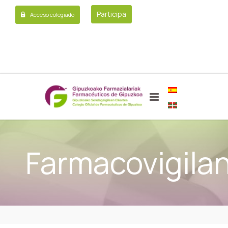
Participa
Acceso colegiado
Farmacovigilan