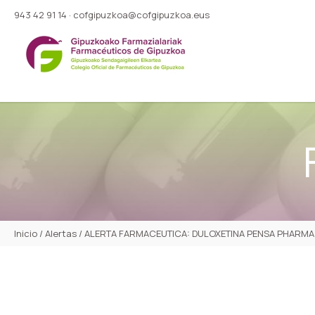
943 42 91 14
·
cofgipuzkoa@cofgipuzkoa.eus
Inicio
/
Alertas
/
ALERTA FARMACEUTICA: DULOXETINA PENSA PHARMA