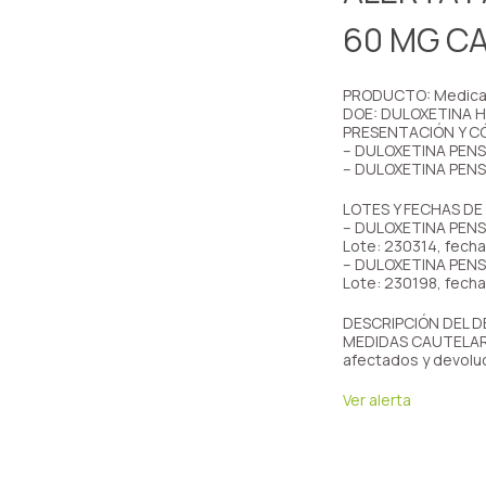
60 MG C
PRODUCTO: Medic
DOE: DULOXETINA 
PRESENTACIÓN Y C
– DULOXETINA PENS
– DULOXETINA PENS
LOTES Y FECHAS DE
– DULOXETINA PEN
Lote: 230314, fech
– DULOXETINA PEN
Lote: 230198, fech
DESCRIPCIÓN DEL DE
MEDIDAS CAUTELARES
afectados y devoluc
Ver alerta