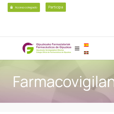
Participa
Acceso colegiado
Farmacovigilan