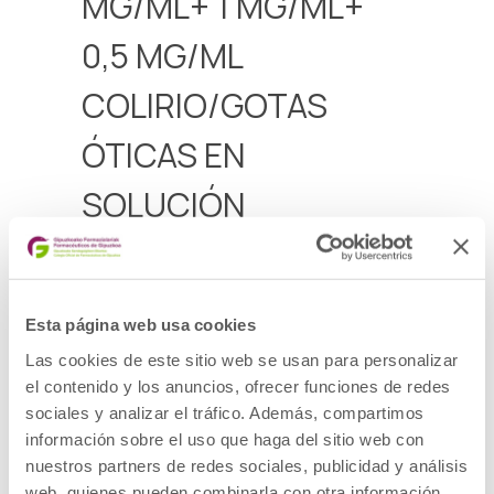
MG/ML+ 1 MG/ML+
0,5 MG/ML
COLIRIO/GOTAS
ÓTICAS EN
SOLUCIÓN
PRODUCTO: Medicamento
DOE: DEXAMETASONA FOSFATO SODIO,
GENTAMICINA SULFATO, TETRIZOLINA
HIDROCLORURO
Esta página web usa cookies
PRESENTACIÓN: COLIRCUSI GENTADEXA 5
MG/ML+ 1 MG/ML+ 0,5 MG/ML
Las cookies de este sitio web se usan para personalizar
COLIRIO/GOTAS ÓTICAS EN SOLUCIÓN 1
el contenido y los anuncios, ofrecer funciones de redes
frasco de
10 ml
sociales y analizar el tráfico. Además, compartimos
CÓDIGO NACIONAL: 672096
información sobre el uso que haga del sitio web con
LOTE: 4V25
nuestros partners de redes sociales, publicidad y análisis
FECHA DE CADUCIDAD:31/10/2026
DESCRIPCIÓN DEL DEFECTO: No se puede
web, quienes pueden combinarla con otra información