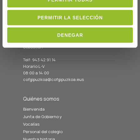
PERMITIR LA SELECCIÓN
Dónde Estamos
C/Prim 2, 1
º
DENEGAR
20006 Donostia/San
Sebastián
Telf: 943 42 91 14
Horario L-V
08:00 a 14:00
cofgipuzkoa@cofgipuzkoa.eus
Quiénes somos
Bienvenida
Junta de Gobierno y
Vocalías
Personal del colegio
Nuestra historia