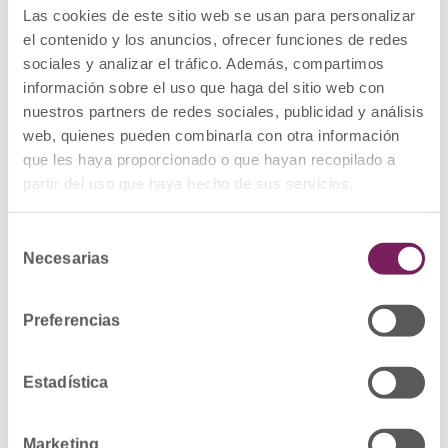
– CARMUSTINA ACCORD 100 MG POLVO Y
Las cookies de este sitio web se usan para personalizar
DISOLVENTE PARA SOLUCION PARA
el contenido y los anuncios, ofrecer funciones de redes
PERFUSION EFG, 1 vial de 100 mg + vial de 3 ml
de disolvente (CN: 756925)
sociales y analizar el tráfico. Además, compartimos
*Lote: M2505139, fecha de caducidad
información sobre el uso que haga del sitio web con
31/03/2027
CARMUSTINA ACCORDPHARMA 300 MG
nuestros partners de redes sociales, publicidad y análisis
POLVO Y DISOLVENTE PARA CONCENTRADO
web, quienes pueden combinarla con otra información
PARA SOLUCION PARA PERFUSION, 1 vial polvo
que les haya proporcionado o que hayan recopilado a
+ 1 vial de disolvente de 9 ml (CN: 758135)
*Lote: M2407867, fecha de caducidad
partir del uso que haya hecho de sus servicios.
31/07/2026
DESCRIPCIÓN DEL DEFECTO: Resultado fuera
de especificaciones en el límite de residuos
Selección
no volátiles en disolvente. Es una ampliación
Necesarias
de
de la alerta farmacéutica R_01/2026.
MEDIDAS CAUTELARES ADOPTADAS:
consentimiento
Retirada del mercado de todas las unidades
distribuidas de los lotes afectados y
Preferencias
devolución al laboratorio por los cauces
habituales.
Estadística
Ver Alerta
Ampliación Alerta
Marketing