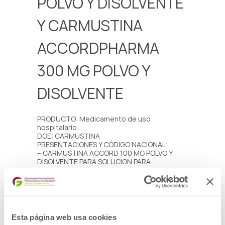
POLVO Y DISOLVENTE
Y CARMUSTINA
ACCORDPHARMA
300 MG POLVO Y
DISOLVENTE
PRODUCTO: Medicamento de uso
hospitalario
DOE: CARMUSTINA
PRESENTACIONES Y CÓDIGO NACIONAL:
– CARMUSTINA ACCORD 100 MG POLVO Y
DISOLVENTE PARA SOLUCION PARA
PERFUSION EFG, 1 vial de 100 mg + vial de 3 ml
de disolvente (CN: 756925)
– CARMUSTINA ACCORDPHARMA 300 MG
POLVO Y DISOLVENTE PARA CONCENTRADO
PARA SOLUCION PARA PERFUSION, 1 vial polvo
+ 1 vial de disolvente de 9 ml (CN: 758135)
Esta página web usa cookies
LOTES Y FECHAS DE CADUCIDAD: