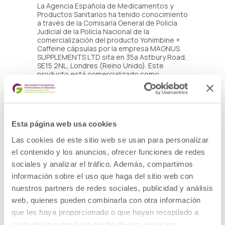
La Agencia Española de Medicamentos y
Productos Sanitarios ha tenido conocimiento
a través de la Comisaría General de Policía
Judicial de la Policía Nacional de la
comercialización del producto Yohimbine +
Caffeine cápsulas por la empresa MAGNUS
SUPPLEMENTS LTD sita en 35a Astbury Road,
SE15 2NL, Londres (Reino Unido). Este
producto está comercializado como
complemento alimenticio, pese a no haber
sido notificada su puesta en el mercado a
lasautoridades competentes, incumpliendo
lo previsto en la normativa vigente para este
tipo de productos.
Esta página web usa cookies
Las cookies de este sitio web se usan para personalizar
RETIRADA
Descargar
DEL
el contenido y los anuncios, ofrecer funciones de redes
PRODUCTO
sociales y analizar el tráfico. Además, compartimos
YOHIMBINE
información sobre el uso que haga del sitio web con
+ CAFFEINE
nuestros partners de redes sociales, publicidad y análisis
cápsulas
web, quienes pueden combinarla con otra información
1 archivo(s)
que les haya proporcionado o que hayan recopilado a
215.92
partir del uso que haya hecho de sus servicios.