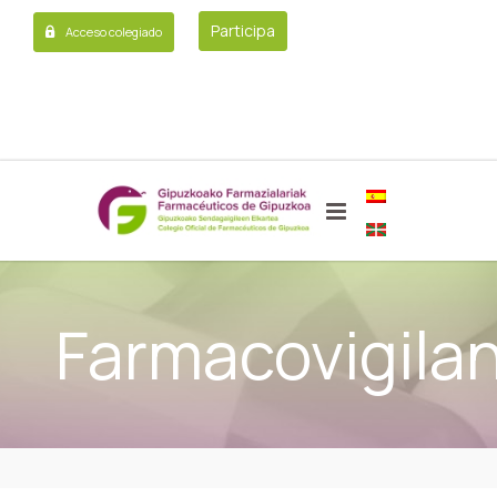
Participa
Acceso colegiado
Farmacovigilan