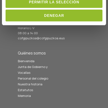
PERMITIR LA SELECCIÓN
C/Prim 2, 1
º
20006 Donostia/San
Sebastián
DENEGAR
Telf: 943 42 91 14
Horario L-V
08:00 a 14:00
cofgipuzkoa@cofgipuzkoa.eus
Quiénes somos
Bienvenida
Junta de Gobierno y
Vocalías
Personal del colegio
Nuestra historia
Estatutos
Memoria