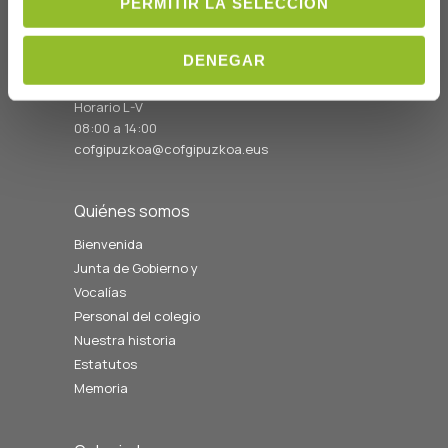
C/Prim 2, 1
PERMITIR LA SELECCIÓN
º
20006 Donostia/San
Sebastián
DENEGAR
Telf: 943 42 91 14
Horario L-V
08:00 a 14:00
cofgipuzkoa@cofgipuzkoa.eus
Quiénes somos
Bienvenida
Junta de Gobierno y
Vocalías
Personal del colegio
Nuestra historia
Estatutos
Memoria