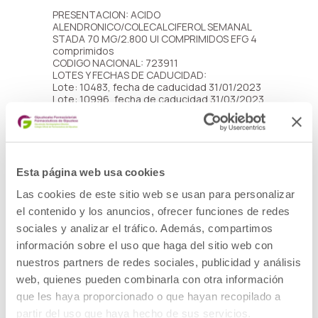
PRESENTACION: ACIDO
ALENDRONICO/COLECALCIFEROL SEMANAL
STADA 70 MG/2.800 UI COMPRIMIDOS EFG 4
comprimidos
CODIGO NACIONAL: 723911
LOTES Y FECHAS DE CADUCIDAD:
Lote: 10483, fecha de caducidad 31/01/2023
Lote: 10996, fecha de caducidad 31/03/2023
PRESENTACION: EACIDO
ALENDRONICO/COLECALCIFEROL SEMANAL
STADA 70 MG/5.600 UI COMPRIMIDOS EFG 4
comprimidos
Esta página web usa cookies
CODIGO NACIONAL: 723912
LOTE: 10895
Las cookies de este sitio web se usan para personalizar
FECHA CADUCIDAD: 28/02/2023
el contenido y los anuncios, ofrecer funciones de redes
DESCRIPCIÓN DEL DEFECTO: Resultado fuera
sociales y analizar el tráfico. Además, compartimos
de especificaciones en el ensayo de
información sobre el uso que haga del sitio web con
valoración de colecalciferol.
MEDIDAS CAUTELARES ADOPTADAS:
nuestros partners de redes sociales, publicidad y análisis
Retirada del mercado de todas las unidades
web, quienes pueden combinarla con otra información
distribuidas de los lotes afectados y
devolución al laboratorio por los cauces
que les haya proporcionado o que hayan recopilado a
habituales.
partir del uso que haya hecho de sus servicios.