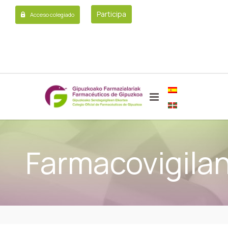
Participa
Acceso colegiado
Farmacovigilan