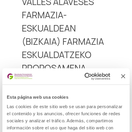
VALLES ALAVESES
FARMAZIA-
ESKUALDEAN
(BIZKAIA) FARMAZIA
ESKUALDATZEKO
PROPOSAMENA
Valles Alaveses farmazia-eskualdean
(Bizkaia) dagoen farmazia-bulego bat
eskualdatzeko proposamena
Esta página web usa cookies
Aurkezteko epea 2025ko ekainaren 9a arte
Las cookies de este sitio web se usan para personalizar
el contenido y los anuncios, ofrecer funciones de redes
Deialdia
sociales y analizar el tráfico. Además, compartimos
información sobre el uso que haga del sitio web con