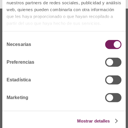
nuestros partners de redes sociales, publicidad y análisis
web, quienes pueden combinarla con otra información
que les haya proporcionado o que hayan recopilado a
partir del uso que haya hecho de sus servicios.
Selección
Necesarias
de
consentimiento
Preferencias
Estadística
Non gaude
Marketing
Prim Kalea, 2-1º
º
20006 Donostia/San
Sebastián
Mostrar detalles
Telf: 943 42 91 14