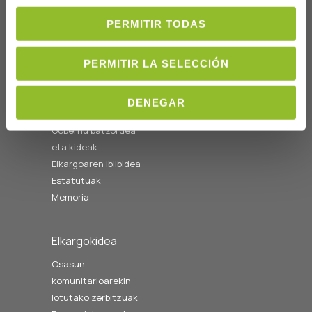
Ordutegia A-O
08:00etatik
PERMITIR TODAS
14:00etara
cofgipuzkoa@cofgipuzkoa.eus
PERMITIR LA SELECCIÓN
Nortzuk gara
DENEGAR
Hasiera
Gobernu batzordea
eta kideak
Elkargoaren ibilbidea
Estatutuak
Memoria
Elkargokidea
Osasun
komunitarioarekin
lotutako zerbitzuak