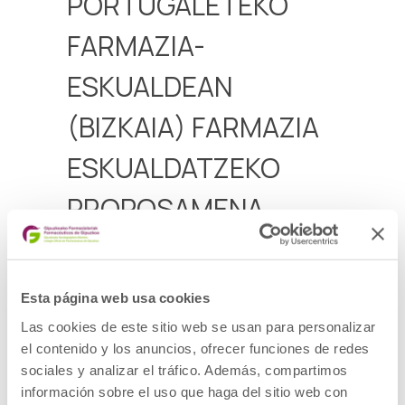
PORTUGALETEKO
FARMAZIA-
ESKUALDEAN
(BIZKAIA) FARMAZIA
ESKUALDATZEKO
PROPOSAMENA
Portugaleteko farmazia-eskualdean (Bizkaia)
dagoen farmazia-bulego bat eskualdatzeko
proposamena
Esta página web usa cookies
Aurkezteko epea 2025ko azaroaren 3 arte
Las cookies de este sitio web se usan para personalizar
el contenido y los anuncios, ofrecer funciones de redes
Deialdia
sociales y analizar el tráfico. Además, compartimos
información sobre el uso que haga del sitio web con