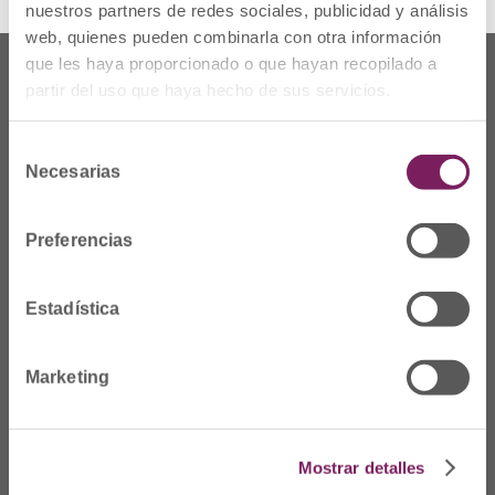
nuestros partners de redes sociales, publicidad y análisis
web, quienes pueden combinarla con otra información
que les haya proporcionado o que hayan recopilado a
partir del uso que haya hecho de sus servicios.
Selección
Necesarias
de
consentimiento
Preferencias
Estadística
Non gaude
Marketing
Prim Kalea, 2-1º
º
20006 Donostia/San
Sebastián
Mostrar detalles
Telf: 943 42 91 14