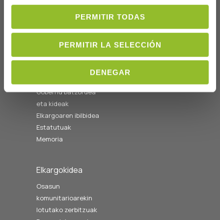
Ordutegia A-O
08:00etatik
PERMITIR TODAS
14:00etara
cofgipuzkoa@cofgipuzkoa.eus
PERMITIR LA SELECCIÓN
Nortzuk gara
DENEGAR
Hasiera
Gobernu batzordea
eta kideak
Elkargoaren ibilbidea
Estatutuak
Memoria
Elkargokidea
Osasun
komunitarioarekin
lotutako zerbitzuak