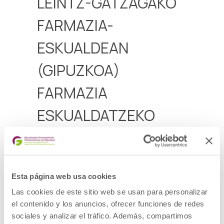
LEINTZ-GATZAGAKO
FARMAZIA-
ESKUALDEAN
(GIPUZKOA)
FARMAZIA
ESKUALDATZEKO
PROPOSAMENA
Leintz-Gatzagako farmazia-eskualdean
(Gipuzkoa) dagoen farmazia-bulego bat
Esta página web usa cookies
eskualdatzeko proposamena
Las cookies de este sitio web se usan para personalizar
Aurkezteko epea 2025ko uztailaren 20a arte
el contenido y los anuncios, ofrecer funciones de redes
sociales y analizar el tráfico. Además, compartimos
Deialdia