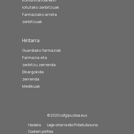
komunitarioarekin
lotutako zerbitzuak
Farmaziako arreta
zerbitzuak
Hiritarra
Guardiako farmaziak
Farmazia eta
zerbitzu zerrenda
Elkargokide
zerrenda
Medikuak
© 2020 cofgipuzkoa.eus
Hasiera
Lege-oharra eta Pribatutasuna
Cookien politika