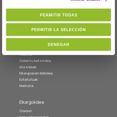
Telf: 943 42 91 14
Ordutegia A-O
PERMITIR TODAS
08:00etatik
14:00etara
cofgipuzkoa@cofgipuzkoa.eus
PERMITIR LA SELECCIÓN
DENEGAR
Nortzuk gara
Hasiera
Gobernu batzordea
eta kideak
Elkargoaren ibilbidea
Estatutuak
Memoria
Elkargokidea
Osasun