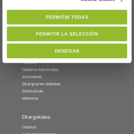
Telf: 943 42 91 14
Ordutegia A-O
PERMITIR TODAS
08:00etatik
14:00etara
cofgipuzkoa@cofgipuzkoa.eus
PERMITIR LA SELECCIÓN
DENEGAR
Nortzuk gara
Hasiera
Gobernu batzordea
eta kideak
Elkargoaren ibilbidea
Estatutuak
Memoria
Elkargokidea
Osasun