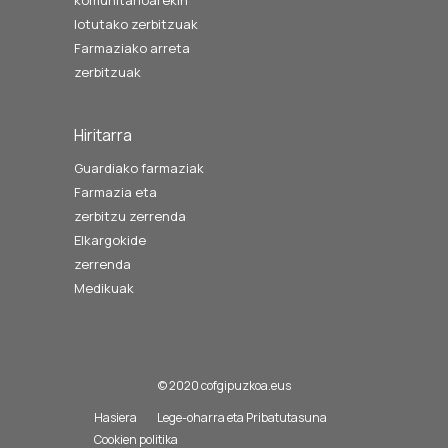
komunitarioarekin
lotutako zerbitzuak
Farmaziako arreta
zerbitzuak
Hiritarra
Guardiako farmaziak
Farmazia eta
zerbitzu zerrenda
Elkargokide
zerrenda
Medikuak
© 2020 cofgipuzkoa.eus
Hasiera
Lege-oharra eta Pribatutasuna
Cookien politika