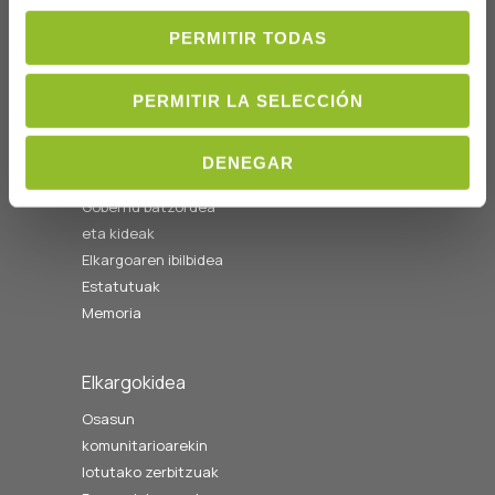
Ordutegia A-O
08:00etatik
PERMITIR TODAS
14:00etara
cofgipuzkoa@cofgipuzkoa.eus
PERMITIR LA SELECCIÓN
Nortzuk gara
DENEGAR
Hasiera
Gobernu batzordea
eta kideak
Elkargoaren ibilbidea
Estatutuak
Memoria
Elkargokidea
Osasun
komunitarioarekin
lotutako zerbitzuak