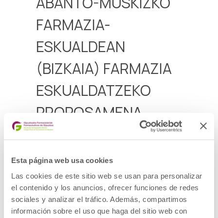
ABANTO-MUSKIZKO
FARMAZIA-
ESKUALDEAN
(BIZKAIA) FARMAZIA
ESKUALDATZEKO
PROPOSAMENA
Abanto-Muskizko farmazia-eskualdean
(Bizkaia) dagoen farmazia-bulego bat
eskualdatzeko proposamena
Esta página web usa cookies
Aurkezteko epea 2026ko maiatzaren 9 arte
Las cookies de este sitio web se usan para personalizar
el contenido y los anuncios, ofrecer funciones de redes
Deialdia
sociales y analizar el tráfico. Además, compartimos
información sobre el uso que haga del sitio web con