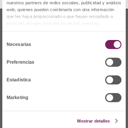
nuestros partners de redes sociales, publicidad y análisis
web, quienes pueden combinarla con otra información
que les haya proporcionado o que hayan recopilado a
partir del uso que haya hecho de sus servicios.
Selección
Necesarias
de
consentimiento
Preferencias
Estadística
Non gaude
Marketing
Prim Kalea, 2-1º
º
20006 Donostia/San
Sebastián
Mostrar detalles
Telf: 943 42 91 14