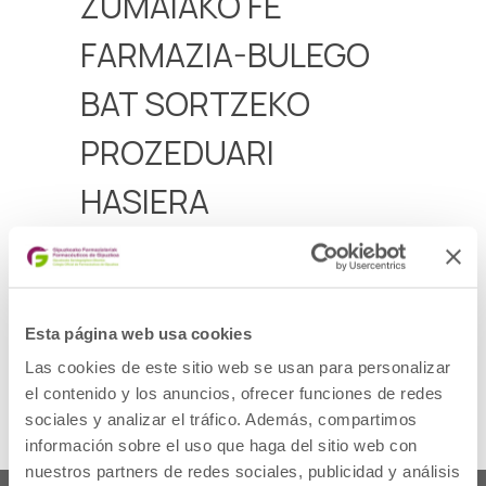
ZUMAIAKO FE
FARMAZIA-BULEGO
BAT SORTZEKO
PROZEDUARI
HASIERA
Zumaiako farmazia-eskualdean, Zumaiako
udalerrian, farmazia-bulego bat sortzeko
prozedurari hasiera ematen zaiola iragarkia
Aurkezteko epea 2025ko uztailaren 12a arte
Esta página web usa cookies
Las cookies de este sitio web se usan para personalizar
Deialdia
el contenido y los anuncios, ofrecer funciones de redes
sociales y analizar el tráfico. Además, compartimos
información sobre el uso que haga del sitio web con
nuestros partners de redes sociales, publicidad y análisis