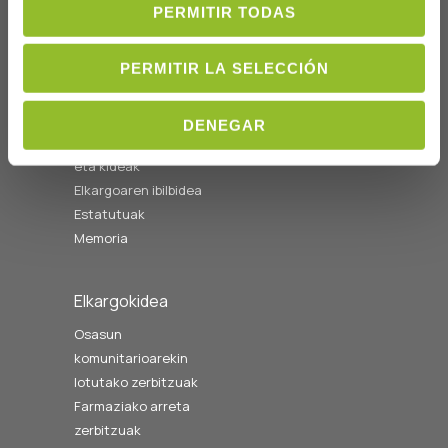
14:00etara
PERMITIR TODAS
cofgipuzkoa@cofgipuzkoa.eus
PERMITIR LA SELECCIÓN
Nortzuk gara
Hasiera
DENEGAR
Gobernu batzordea
eta kideak
Elkargoaren ibilbidea
Estatutuak
Memoria
Elkargokidea
Osasun
komunitarioarekin
lotutako zerbitzuak
Farmaziako arreta
zerbitzuak