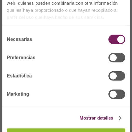
web, quienes pueden combinarla con otra información
que les haya proporcionado o que hayan recopilado a
partir del uso que haya hecho de sus servicios.
Selección
Necesarias
de
consentimiento
Preferencias
Estadística
Non gaude
Prim Kalea, 2-1º
º
Marketing
20006 Donostia/San
Sebastián
Telf: 943 42 91 14
Mostrar detalles
Ordutegia A-O
08:00etatik