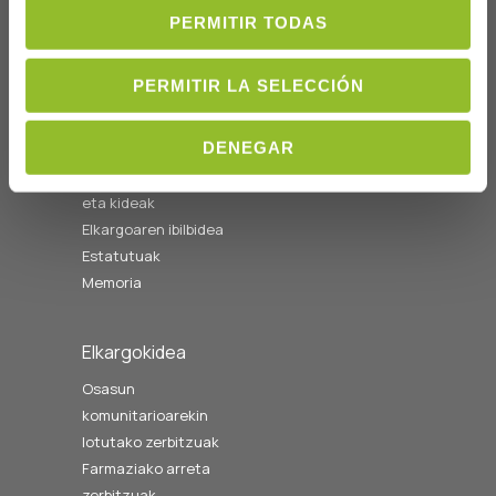
14:00etara
PERMITIR TODAS
cofgipuzkoa@cofgipuzkoa.eus
PERMITIR LA SELECCIÓN
Nortzuk gara
DENEGAR
Hasiera
Gobernu batzordea
eta kideak
Elkargoaren ibilbidea
Estatutuak
Memoria
Elkargokidea
Osasun
komunitarioarekin
lotutako zerbitzuak
Farmaziako arreta
zerbitzuak