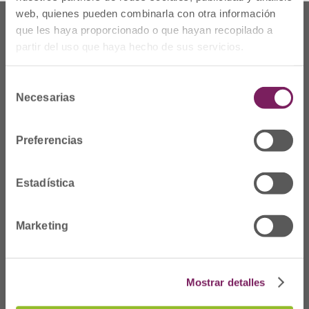
web, quienes pueden combinarla con otra información
que les haya proporcionado o que hayan recopilado a
partir del uso que haya hecho de sus servicios.
Selección
Necesarias
de
consentimiento
Preferencias
Estadística
Non gaude
Prim Kalea, 2-1º
º
Marketing
20006 Donostia/San
Sebastián
Telf: 943 42 91 14
Mostrar detalles
Ordutegia A-O
08:00etatik