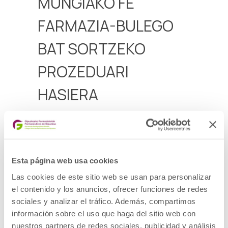
MUNGIAKO FE
FARMAZIA-BULEGO
BAT SORTZEKO
PROZEDUARI
HASIERA
Mungiako farmazia-eskualdean, Mauri-
Jatabeko udalerrian, farmazia-bulego bat
sortzeko prozedurari hasiera ematen zaiola
iragarkia
Esta página web usa cookies
Aurkezteko epea 2025ko uztailaren 12a arte
Las cookies de este sitio web se usan para personalizar
Deialdia
el contenido y los anuncios, ofrecer funciones de redes
sociales y analizar el tráfico. Además, compartimos
información sobre el uso que haga del sitio web con
nuestros partners de redes sociales, publicidad y análisis