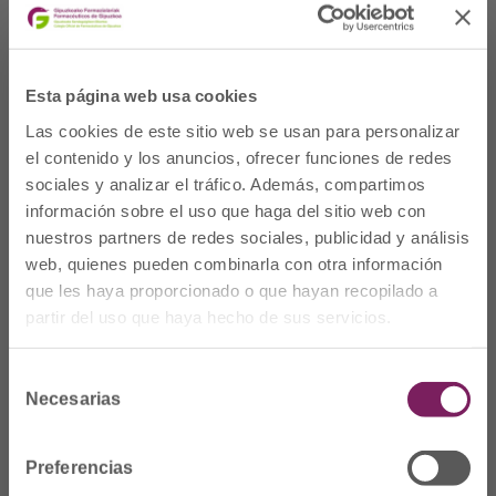
Esta página web usa cookies
Las cookies de este sitio web se usan para personalizar
el contenido y los anuncios, ofrecer funciones de redes
sociales y analizar el tráfico. Además, compartimos
información sobre el uso que haga del sitio web con
nuestros partners de redes sociales, publicidad y análisis
web, quienes pueden combinarla con otra información
que les haya proporcionado o que hayan recopilado a
Non gaude
partir del uso que haya hecho de sus servicios.
Prim Kalea, 2-1º
º
20006 Donostia/San
Selección
Sebastián
Necesarias
de
consentimiento
Telf: 943 42 91 14
Ordutegia A-O
Preferencias
08:00etatik