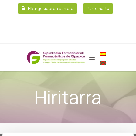
Elkargokideren sarrera
Parte hartu
Hiritarra