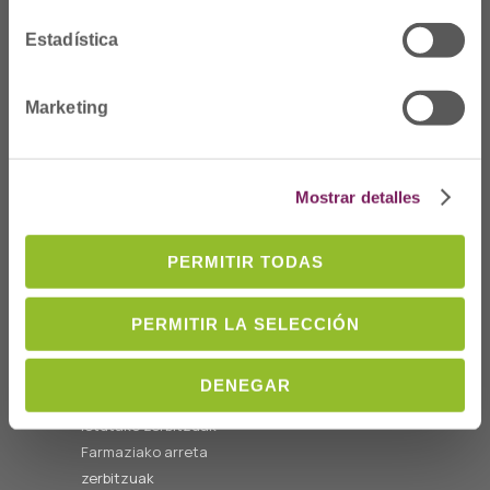
14:00etara
cofgipuzkoa@cofgipuzkoa.eus
Estadística
Nortzuk gara
Marketing
Hasiera
Gobernu batzordea
eta kideak
Mostrar detalles
Elkargoaren ibilbidea
Estatutuak
PERMITIR TODAS
Memoria
PERMITIR LA SELECCIÓN
Elkargokidea
Osasun
DENEGAR
komunitarioarekin
lotutako zerbitzuak
Farmaziako arreta
zerbitzuak