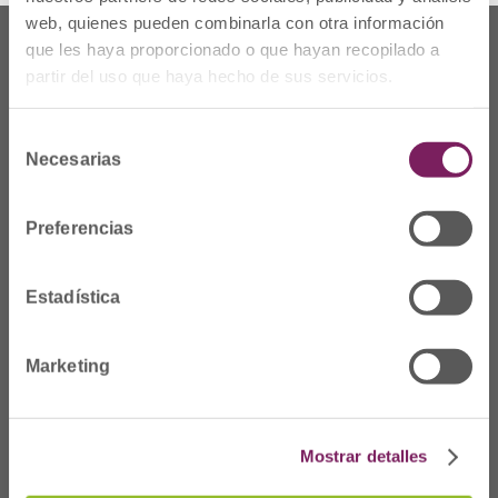
web, quienes pueden combinarla con otra información
que les haya proporcionado o que hayan recopilado a
partir del uso que haya hecho de sus servicios.
Selección
Necesarias
de
consentimiento
Preferencias
Estadística
Non gaude
Prim Kalea, 2-1º
º
Marketing
20006 Donostia/San
Sebastián
Telf: 943 42 91 14
Mostrar detalles
Ordutegia A-O