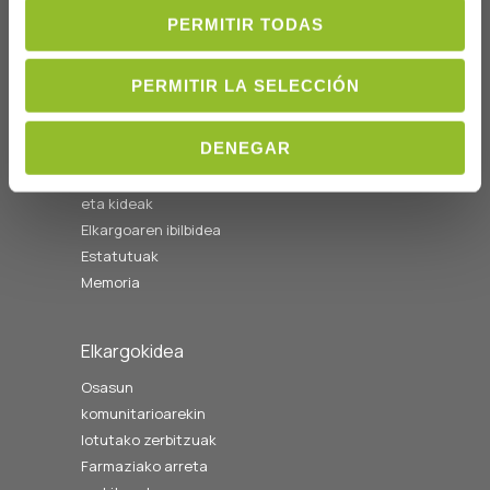
08:00etatik
14:00etara
PERMITIR TODAS
cofgipuzkoa@cofgipuzkoa.eus
PERMITIR LA SELECCIÓN
Nortzuk gara
DENEGAR
Hasiera
Gobernu batzordea
eta kideak
Elkargoaren ibilbidea
Estatutuak
Memoria
Elkargokidea
Osasun
komunitarioarekin
lotutako zerbitzuak
Farmaziako arreta