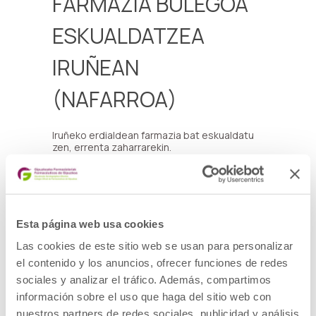
FARMAZIA BULEGOA
ESKUALDATZEA
IRUÑEAN
(NAFARROA)
Iruñeko erdialdean farmazia bat eskualdatu
zen, errenta zaharrarekin.
Hazteko aukera asko.
Ideiadun eta ekintzaile jendearentzat
aproposa.
Langilerik gabeko.inbertsio txikia. Gastu
gutxi.
Salmenta librea % 50
Esta página web usa cookies
Intersad@s harremanetan jarri javiisaba02
@gmail.com helbidearekin.
Las cookies de este sitio web se usan para personalizar
el contenido y los anuncios, ofrecer funciones de redes
sociales y analizar el tráfico. Además, compartimos
información sobre el uso que haga del sitio web con
nuestros partners de redes sociales, publicidad y análisis