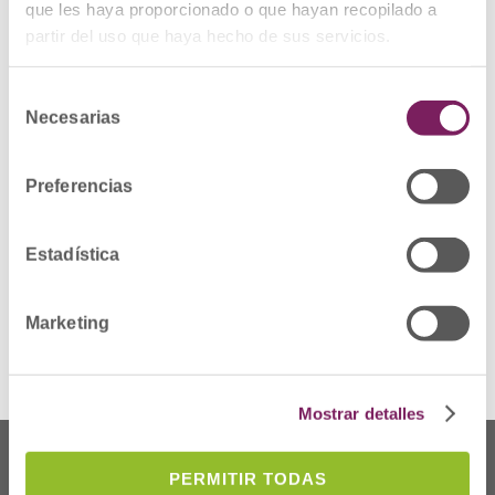
da/Programas: Nace la Red de
que les haya proporcionado o que hayan recopilado a
partir del uso que haya hecho de sus servicios.
Farmacias Cardioprotegidas de
Gipuzkoa
Selección
Lanbidea: Elkargoko lan taldeekin bat
Necesarias
de
egin/Profesión: Súmate a los grupos
consentimiento
de trabajo del Colegio
Preferencias
Sinadura: Praktiketako ikasleak/La
firma: Alumnado en prácticas
Estadística
Marketing
Mostrar detalles
PERMITIR TODAS