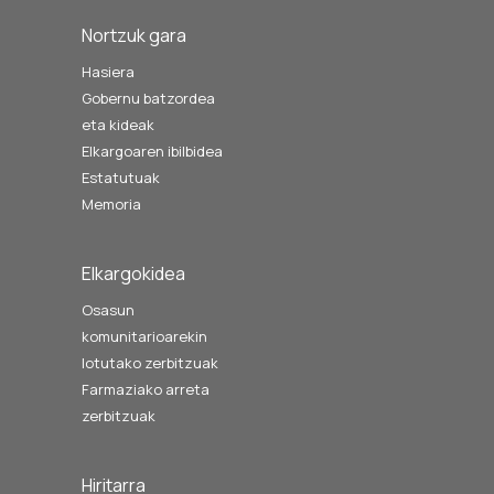
Nortzuk gara
Hasiera
Gobernu batzordea
eta kideak
Elkargoaren ibilbidea
Estatutuak
Memoria
Elkargokidea
Osasun
komunitarioarekin
lotutako zerbitzuak
Farmaziako arreta
zerbitzuak
Hiritarra