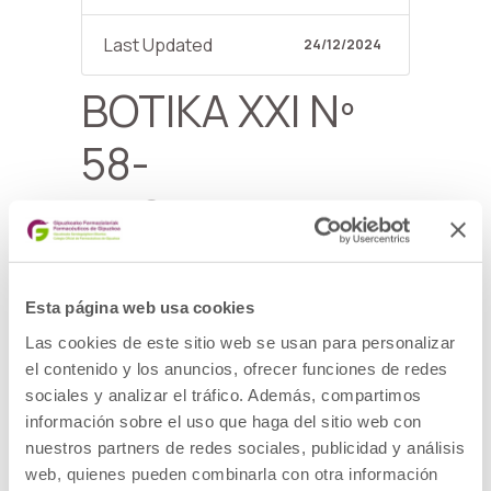
Last Updated
24/12/2024
BOTIKA XXI Nº
58-
NEGUA/INVIERNO
Gipuzkoako farmazia Garapen
Jasangarrirako Helburuekin
Esta página web usa cookies
lerrokatuta/La farmacia guipuzcoana
Las cookies de este sitio web se usan para personalizar
alineada con los Objetivos de
el contenido y los anuncios, ofrecer funciones de redes
sociales y analizar el tráfico. Además, compartimos
Desarrollo Sostenible
información sobre el uso que haga del sitio web con
Programak: Gipuzkoako Farmazia
nuestros partners de redes sociales, publicidad y análisis
Kardiobabestuen Sarea jaio
web, quienes pueden combinarla con otra información