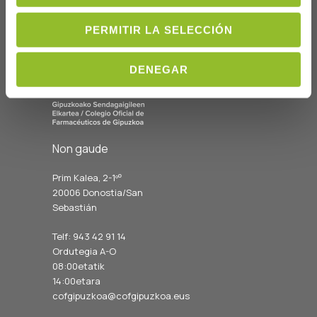
PERMITIR LA SELECCIÓN
DENEGAR
Non gaude
Prim Kalea, 2-1º
º
20006 Donostia/San
Sebastián
Telf: 943 42 91 14
Ordutegia A-O
08:00etatik
14:00etara
cofgipuzkoa@cofgipuzkoa.eus