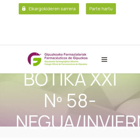
Elkargokideren sarrera
Parte hartu
BOTIKA XXI
Nº 58-
NEGUA/INVIE