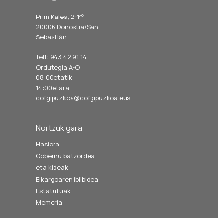
Prim Kalea, 2-1º
º
20006 Donostia/San
Sebastián
Telf: 943 42 91 14
Ordutegia A-O
08:00etatik
14:00etara
cofgipuzkoa@cofgipuzkoa.eus
Nortzuk gara
Hasiera
Gobernu batzordea
eta kideak
Elkargoaren ibilbidea
Estatutuak
Memoria