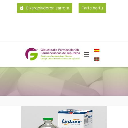
Elkargokideren sarrera
Parte hartu