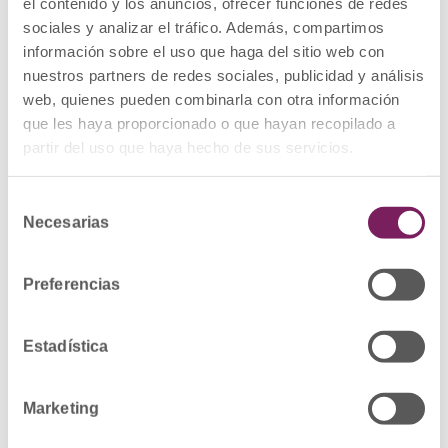
el contenido y los anuncios, ofrecer funciones de redes
sociales y analizar el tráfico. Además, compartimos
información sobre el uso que haga del sitio web con
nuestros partners de redes sociales, publicidad y análisis
IVABRADINA PENSA 7,5
web, quienes pueden combinarla con otra información
MG COMPRIMIDOS
que les haya proporcionado o que hayan recopilado a
RECUBIERTOS CON
partir del uso que haya hecho de sus servicios.
PELICULA EFG
Selección
Necesarias
de
PRODUCTO: Medicamento
consentimiento
PRESENTACION: IVABRADINA PENSA 7,5
Preferencias
MG COMPRIMIDOS RECUBIERTOS CON
PELICULA EFG, 56 comprimidos DOE:
Estadística
IVABRADINA HIDROCLORURO CODIGO
NACIONAL: 716439 LOTE Y FECHA DE
Marketing
CADUCIDAD: P001 Caducidad: 31/10/2022