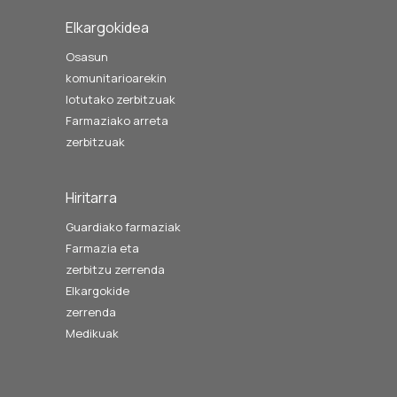
Elkargokidea
Osasun
komunitarioarekin
lotutako zerbitzuak
Farmaziako arreta
zerbitzuak
Hiritarra
Guardiako farmaziak
Farmazia eta
zerbitzu zerrenda
Elkargokide
zerrenda
Medikuak