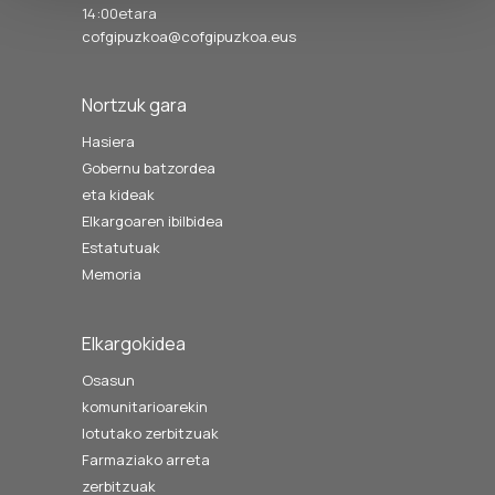
14:00etara
cofgipuzkoa@cofgipuzkoa.eus
Nortzuk gara
Hasiera
Gobernu batzordea
eta kideak
Elkargoaren ibilbidea
Estatutuak
Memoria
Elkargokidea
Osasun
komunitarioarekin
lotutako zerbitzuak
Farmaziako arreta
zerbitzuak