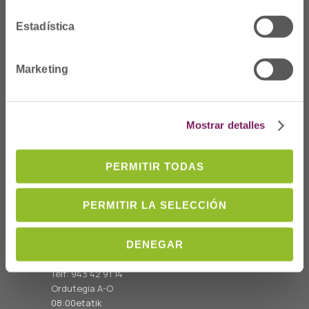
Estadística
Marketing
Mostrar detalles
PERMITIR TODAS
Non gaude
PERMITIR LA SELECCIÓN
Prim Kalea, 2-1º
º
20006 Donostia/San
DENEGAR
Sebastián
Telf: 943 42 91 14
Ordutegia A-O
08:00etatik