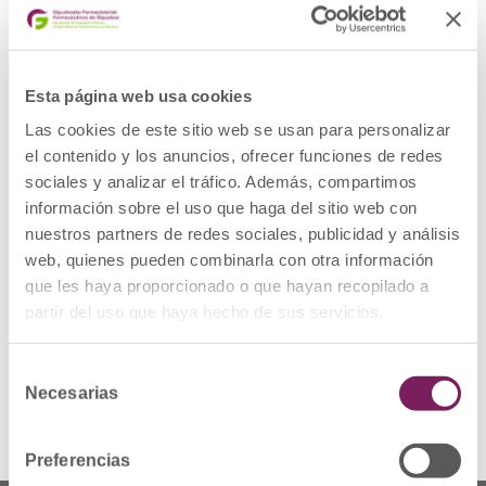
LABORATORIOS QUIMIPLAS, S.L., actualmente
en el mismo domicilio también figura
BELLSOLÁ FITOTERAPIA S.L.
BELLSOLÁ FITOTERAPIA S.L. y LABORATORIOS
QUIMIPLAS S.L., no han presentado
Esta página web usa cookies
Declaración Responsable de actividades de
fabricación de productos cosméticos en la
Las cookies de este sitio web se usan para personalizar
Agencia Española de Medicamentos y
el contenido y los anuncios, ofrecer funciones de redes
Productos Sanitarios.
sociales y analizar el tráfico. Además, compartimos
información sobre el uso que haga del sitio web con
ALERTA
Deskargatu
nuestros partners de redes sociales, publicidad y análisis
COSMETICOS
web, quienes pueden combinarla con otra información
LABORATORIOS
QUIMIPLAS
que les haya proporcionado o que hayan recopilado a
partir del uso que haya hecho de sus servicios.
1 file(s)
186.48 KB
Selección
Necesarias
de
consentimiento
Preferencias