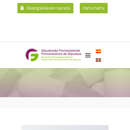
Elkargokideren sarrera
Parte hartu