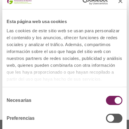
PRODUCTO: Medicamento de uso
hospitalario
DOE: PANITUMUMABPRESENTACION:
Esta página web usa cookies
VECTIBIX 20 MG/ML CONCENTRADO PARA
SOLUCION PARA PERFUSION, 1 vial de 5 ml
Las cookies de este sitio web se usan para personalizar
CODIGO NACIONAL: 660251
el contenido y los anuncios, ofrecer funciones de redes
LOTE : 1151575A
FECHA DE CADUCIDAD:
sociales y analizar el tráfico. Además, compartimos
31/12/2024DESCRIPCIÓN DEL DEFECTO:
información sobre el uso que haga del sitio web con
Detección de algunas unidades con
nuestros partners de redes sociales, publicidad y análisis
defectos en el sellado de la
cápsula.MEDIDAS CAUTELARES ADOPTADAS:
web, quienes pueden combinarla con otra información
Retirada del mercado de todas las unidades
que les haya proporcionado o que hayan recopilado a
distribuidas del lote afectado y devolución al
laboratorio por los cauces habituales.
partir del uso que haya hecho de sus servicios.
Ver Alerta
Selección
Necesarias
de
consentimiento
Preferencias