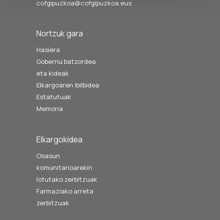
cofgipuzkoa@cofgipuzkoa.eus
Nortzuk gara
Hasiera
Gobernu batzordea
eta kideak
Elkargoaren ibilbidea
Estatutuak
Memoria
Elkargokidea
Osasun
komunitarioarekin
lotutako zerbitzuak
Farmaziako arreta
zerbitzuak