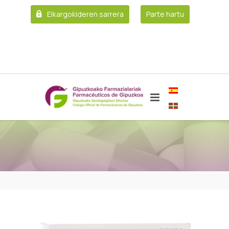
Elkargokideren sarrera
Parte hartu