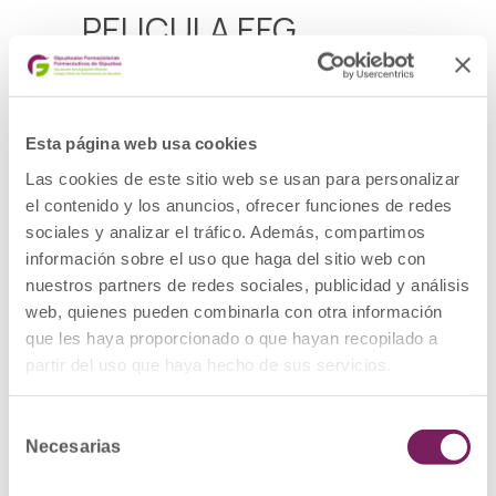
PELICULA EFG
PRODUCTO: Medicamento
DOE: IBUPROFENO
PRESENTACION: IBUPROFENO MABO-FARMA
400 MG COMPRIMIDOS RECUBIERTOS CON
Esta página web usa cookies
PELICULA EFG, 20 comprimidos
Las cookies de este sitio web se usan para personalizar
CODIGO NACIONAL: 727423
LOTES Y FECHAS DE CADUCIDAD:
el contenido y los anuncios, ofrecer funciones de redes
– Lote: 468X, fecha de caducidad
sociales y analizar el tráfico. Además, compartimos
31/07/2026
– Lote: 469X, fecha de caducidad
información sobre el uso que haga del sitio web con
31/07/2026
nuestros partners de redes sociales, publicidad y análisis
– Lote: 470X, fecha de caducidad
web, quienes pueden combinarla con otra información
31/07/2026
DESCRIPCIÓN DEL DEFECTO: Resultado fuera
que les haya proporcionado o que hayan recopilado a
de especificaciones en el test de disolución.
partir del uso que haya hecho de sus servicios.
MEDIDAS CAUTELARES ADOPTADAS:
Retirada del mercado de todas las unidades
distribuidas de los lotes afectados y
devolución al laboratorio por los cauces
Selección
habituales.
Necesarias
de
consentimiento
Ver Alerta