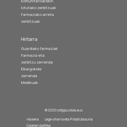
komunitarioarekin
lotutako zerbitzuak
Farmaziako arreta
zerbitzuak
Hiritarra
Guardiako farmaziak
Farmazia eta
zerbitzu zerrenda
Elkargokide
zerrenda
Medikuak
© 2020 cofgipuzkoa.eus
Hasiera
Lege-oharra eta Pribatutasuna
Cookien politika