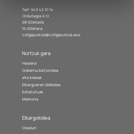
Telf: 943 42 91 14
Ordutegia A-O
08:00etatik
14:00etara
cofgipuzkoa@cofgipuzkoa.eus
Nortzuk gara
Hasiera
Gobernu batzordea
eta kideak
Elkargoaren ibilbidea
Estatutuak
Memoria
Elkargokidea
Osasun