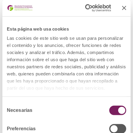
INYECTABLE
PRODUCTO: Medicamento
DOE: TRIPTORELINA ACETATO
Esta página web usa cookies
PRESENTACION: GONAPEPTYL DEPOT 3,75
mg POLVO Y DISOLVENTE PARA SUSPENSION
Las cookies de este sitio web se usan para personalizar
INYECTABLE, 1 jeringa precargada + 1 jeringa
el contenido y los anuncios, ofrecer funciones de redes
precargada de disolvente.
sociales y analizar el tráfico. Además, compartimos
CODIGO NACIONAL: 742247
LOTE: U12671F
información sobre el uso que haga del sitio web con
FECHA CADUCIDAD: 31/12/2024
nuestros partners de redes sociales, publicidad y análisis
DESCRIPCIÓN DEL DEFECTO: Posible falta de
esterilidad de la aguja de inyección.
web, quienes pueden combinarla con otra información
MEDIDAS CAUTELARES ADOPTADAS:
que les haya proporcionado o que hayan recopilado a
Retirada del mercado de todas las unidades
partir del uso que haya hecho de sus servicios.
distribuidas del lote afectado y devolución al
laboratorio por los cauces habituales.
Selección
Ver Alerta
Necesarias
de
consentimiento
Preferencias