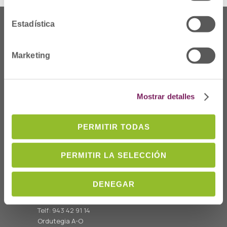
Estadística
Marketing
Mostrar detalles
PERMITIR TODAS
Non gaude
PERMITIR LA SELECCIÓN
Prim Kalea, 2-1º
º
20006 Donostia/San
DENEGAR
Sebastián
Telf: 943 42 91 14
Ordutegia A-O