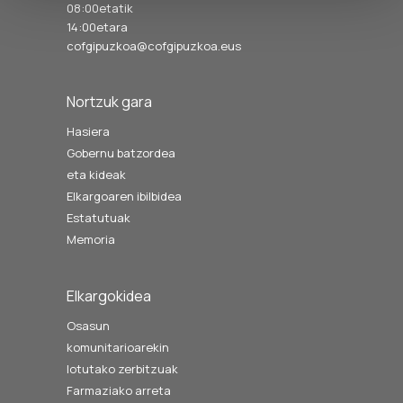
08:00etatik
14:00etara
cofgipuzkoa@cofgipuzkoa.eus
Nortzuk gara
Hasiera
Gobernu batzordea
eta kideak
Elkargoaren ibilbidea
Estatutuak
Memoria
Elkargokidea
Osasun
komunitarioarekin
lotutako zerbitzuak
Farmaziako arreta