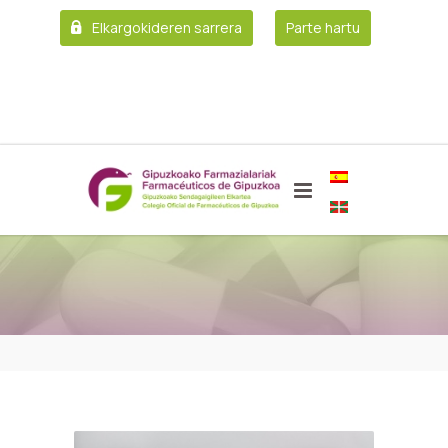
Elkargokideren sarrera
Parte hartu