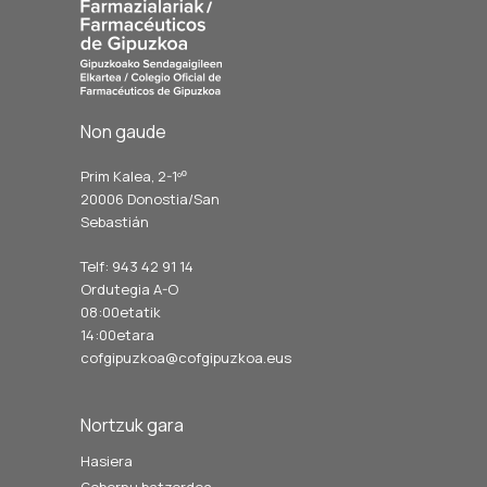
Non gaude
Prim Kalea, 2-1º
º
20006 Donostia/San
Sebastián
Telf: 943 42 91 14
Ordutegia A-O
08:00etatik
14:00etara
cofgipuzkoa@cofgipuzkoa.eus
Nortzuk gara
Hasiera
Gobernu batzordea