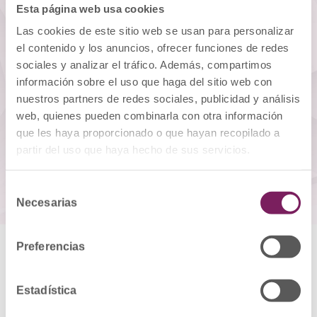
MATERIAL NECESARIO
Esta página web usa cookies
Las cookies de este sitio web se usan para personalizar
el contenido y los anuncios, ofrecer funciones de redes
sociales y analizar el tráfico. Además, compartimos
descripción
Deskargatu
del servicio /
información sobre el uso que haga del sitio web con
zerbitzuaren
nuestros partners de redes sociales, publicidad y análisis
deskribapena
web, quienes pueden combinarla con otra información
1 file(s)
que les haya proporcionado o que hayan recopilado a
249.34 KB
partir del uso que haya hecho de sus servicios.
Selección
Necesarias
de
consentimiento
Preferencias
MÁS INFORMACIÓN DE
Estadística
INTERÉS