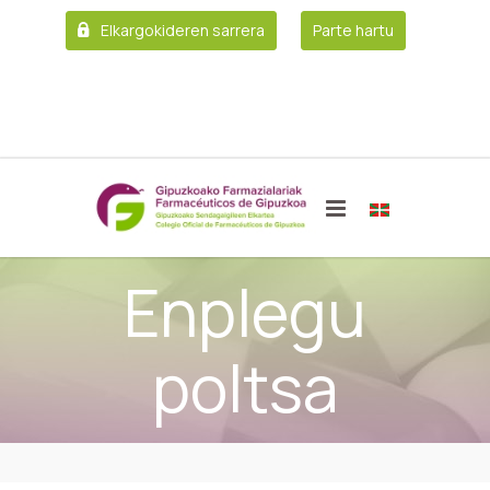
Elkargokideren sarrera
Parte hartu
Enplegu
poltsa