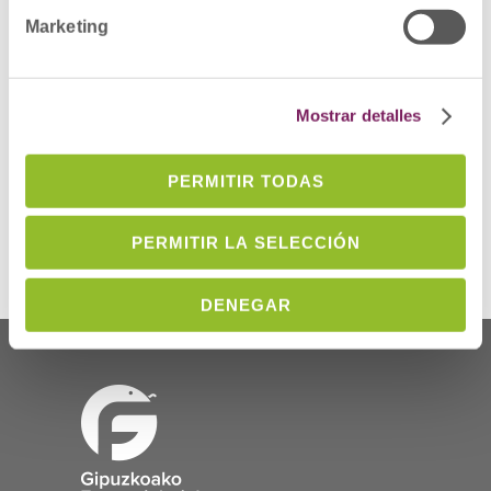
Marketing
Buenas prácticas en farmacia
comunitaria en España – Servicio de
Dispensación
Mostrar detalles
Campaña “No sin receta”
Hazfarma dispensación
PERMITIR TODAS
nuevo titulo
PERMITIR LA SELECCIÓN
DENEGAR