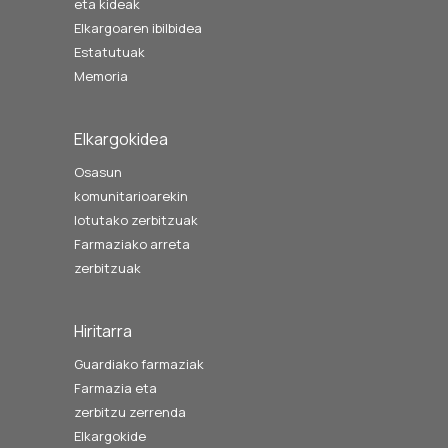
eta kideak
Elkargoaren ibilbidea
Estatutuak
Memoria
Elkargokidea
Osasun
komunitarioarekin
lotutako zerbitzuak
Farmaziako arreta
zerbitzuak
Hiritarra
Guardiako farmaziak
Farmazia eta
zerbitzu zerrenda
Elkargokide