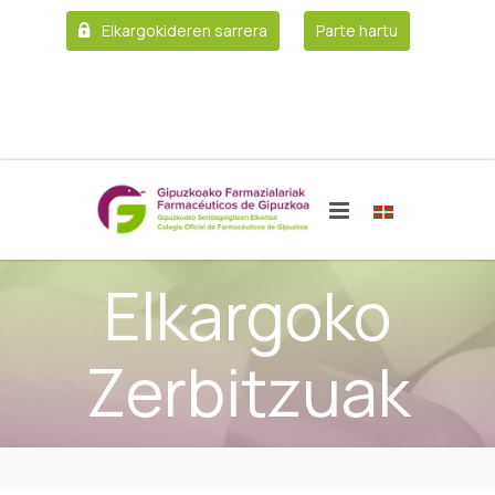
Elkargokideren sarrera
Parte hartu
Elkargoko
Zerbitzuak